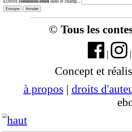
Écrivez
communication
dans le champ...
©
Tous les conte
|
Concept et réali
à propos
|
droits d'aute
eb