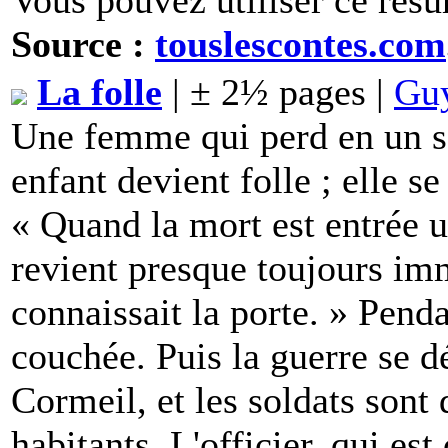
Vous pouvez utiliser ce résu
Source :
touslescontes.com
La folle
| ± 2½ pages |
Guy
Une femme qui perd en un se
enfant devient folle ; elle s
« Quand la mort est entrée u
revient presque toujours im
connaissait la porte. » Pend
couchée. Puis la guerre se dé
Cormeil, et les soldats sont
habitants. L'officier, qui est