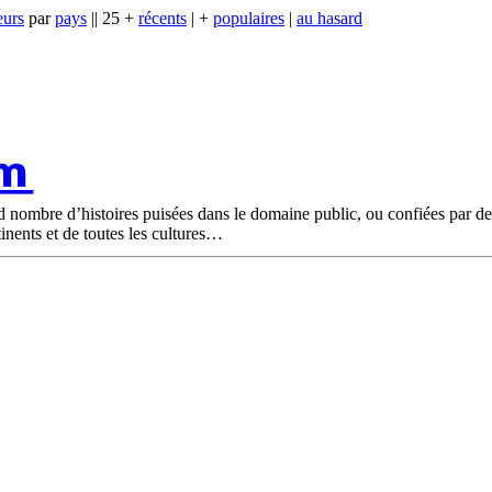
eurs
par
pays
|| 25 +
récents
| +
populaires
|
au hasard
om
nd nombre d’histoires puisées dans le domaine public, ou confiées par d
tinents et de toutes les cultures