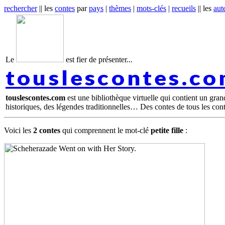
rechercher
|| les
contes
par
pays
|
thèmes
|
mots-clés
|
recueils
|| les
aut
Le
est fier de présenter...
touslescontes.c
touslescontes.com
est une bibliothèque virtuelle qui contient un gra
historiques, des légendes traditionnelles… Des contes de tous les con
Voici les
2 contes
qui comprennent le mot-clé
petite fille
: