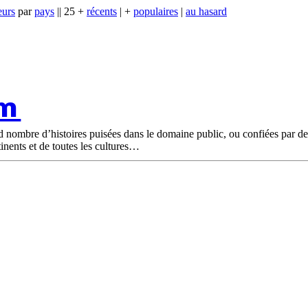
eurs
par
pays
|| 25 +
récents
| +
populaires
|
au hasard
om
nd nombre d’histoires puisées dans le domaine public, ou confiées par d
tinents et de toutes les cultures