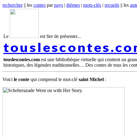
rechercher
|| les
contes
par
pays
|
thèmes
|
mots-clés
|
recueils
|| les
aut
Le
est fier de présenter...
touslescontes.c
touslescontes.com
est une bibliothèque virtuelle qui contient un gra
historiques, des légendes traditionnelles… Des contes de tous les con
Voici
le conte
qui comprend le mot-clé
saint Michel
: