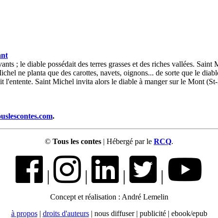
nt
 ; le diable possédait des terres grasses et des riches vallées. Saint Mic
Michel ne planta que des carottes, navets, oignons... de sorte que le diabl
 l'entente. Saint Michel invita alors le diable à manger sur le Mont (St-M
ouslescontes.com
.
©
Tous les contes
| Hébergé par le
RCQ
.
|
|
|
|
Concept et réalisation : André Lemelin
à propos
|
droits d'auteurs
| nous diffuser | publicité | ebook/epub