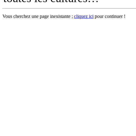
Vous cherchez une page inexistante ;
cliquez ici
pour continuer !