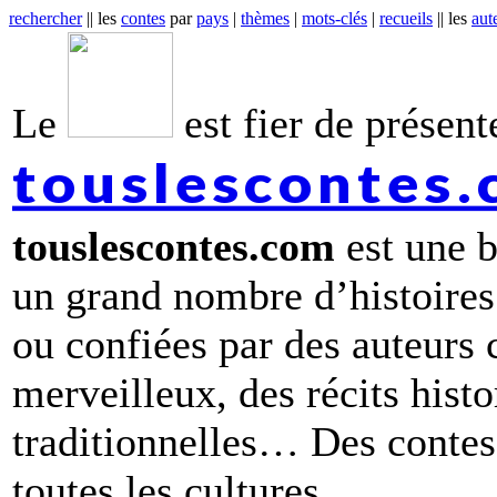
rechercher
|| les
contes
par
pays
|
thèmes
|
mots-clés
|
recueils
|| les
aut
Le
est fier de présente
touslescontes
touslescontes.com
est une b
un grand nombre d’histoires
ou confiées par des auteurs
merveilleux, des récits hist
traditionnelles… Des contes 
toutes les cultures