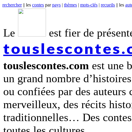
rechercher
|| les
contes
par
pays
|
thèmes
|
mots-clés
|
recueils
|| les
aut
Le
est fier de présente
touslescontes
touslescontes.com
est une b
un grand nombre d’histoires
ou confiées par des auteurs
merveilleux, des récits hist
traditionnelles… Des contes 
toutes les cultures