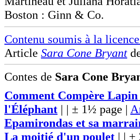
Martineau et Juliana Horati
Boston : Ginn & Co.
Contenu soumis à la licen
Article
Sara Cone Bryant
d
Contes
de
Sara Cone Brya
Comment Compère Lapin vi
l'Éléphant
| | ± 1½ page |
An
Epamirondas et sa marrai
La moitié d'un poulet
| | ±