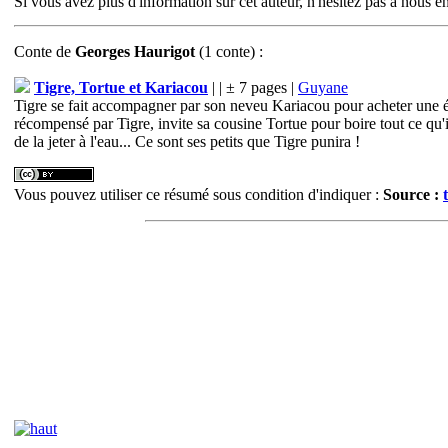
Si vous avez plus d'information sur cet auteur, n'hésitez pas à nous en 
Conte
de
Georges Haurigot
(1 conte) :
Tigre, Tortue et Kariacou
| | ± 7 pages |
Guyane
Tigre se fait accompagner par son neveu Kariacou pour acheter une éno
récompensé par Tigre, invite sa cousine Tortue pour boire tout ce qu'i
de la jeter à l'eau... Ce sont ses petits que Tigre punira !
Vous pouvez utiliser ce résumé sous condition d'indiquer :
Source :