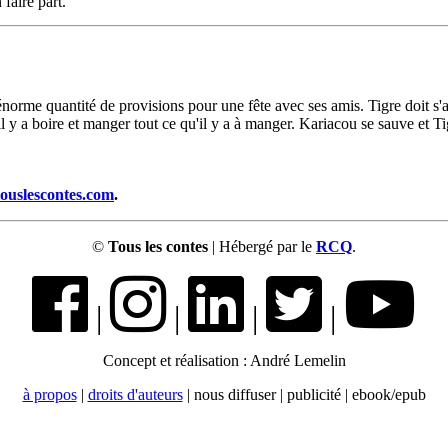
faire part.
rme quantité de provisions pour une fête avec ses amis. Tigre doit s'ab
l y a boire et manger tout ce qu'il y a à manger. Kariacou se sauve et Ti
touslescontes.com
.
©
Tous les contes
| Hébergé par le
RCQ
.
|
|
|
|
Concept et réalisation : André Lemelin
à propos
|
droits d'auteurs
| nous diffuser | publicité | ebook/epub