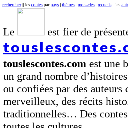
rechercher
|| les
contes
par
pays
|
thèmes
|
mots-clés
|
recueils
|| les
aut
Le
est fier de présente
touslescontes
touslescontes.com
est une b
un grand nombre d’histoires
ou confiées par des auteurs
merveilleux, des récits hist
traditionnelles… Des contes 
toutes les cultures