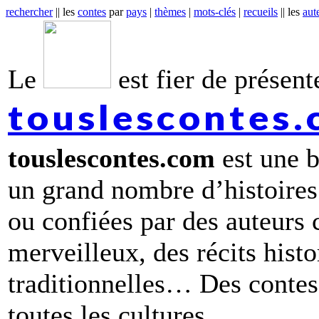
rechercher
|| les
contes
par
pays
|
thèmes
|
mots-clés
|
recueils
|| les
aut
Le
est fier de présente
touslescontes
touslescontes.com
est une b
un grand nombre d’histoires
ou confiées par des auteurs
merveilleux, des récits hist
traditionnelles… Des contes 
toutes les cultures