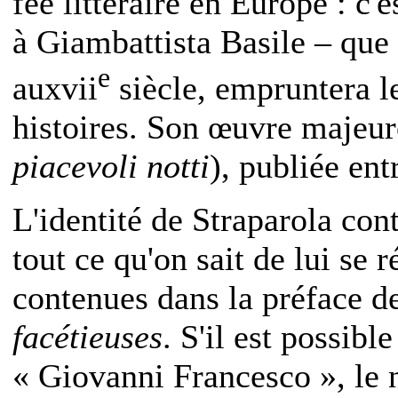
fée littéraire en Europe : c'e
à Giambattista Basile – que
e
au
xvii
siècle, empruntera l
histoires. Son œuvre majeur
piacevoli notti
), publiée ent
L'identité de Straparola con
tout ce qu'on sait de lui se
contenues dans la préface de
facétieuses
. S'il est possibl
« Giovanni Francesco », le 