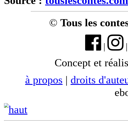
Source :
touslescontes.co
©
Tous les conte
|
Concept et réali
à propos
|
droits d'aute
eb