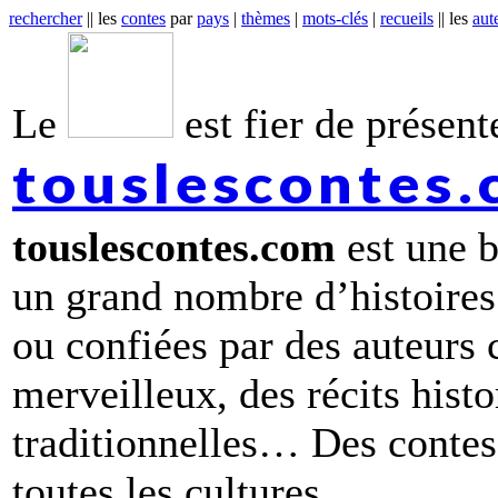
rechercher
|| les
contes
par
pays
|
thèmes
|
mots-clés
|
recueils
|| les
aut
Le
est fier de présente
touslescontes
touslescontes.com
est une b
un grand nombre d’histoires
ou confiées par des auteurs
merveilleux, des récits hist
traditionnelles… Des contes 
toutes les cultures