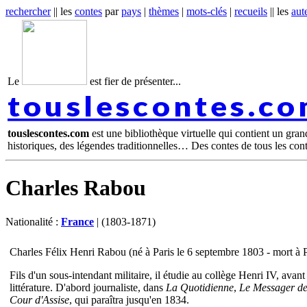
rechercher
|| les
contes
par
pays
|
thèmes
|
mots-clés
|
recueils
|| les
aut
Le
est fier de présenter...
touslescontes.c
touslescontes.com
est une bibliothèque virtuelle qui contient un gra
historiques, des légendes traditionnelles… Des contes de tous les con
Charles Rabou
Nationalité :
France
| (1803-1871)
Charles Félix Henri Rabou (né à Paris le 6 septembre 1803 - mort à P
Fils d'un sous-intendant militaire, il étudie au collège Henri IV, avan
littérature. D'abord journaliste, dans
La Quotidienne
,
Le Messager d
Cour d'Assise
, qui paraîtra jusqu'en 1834.