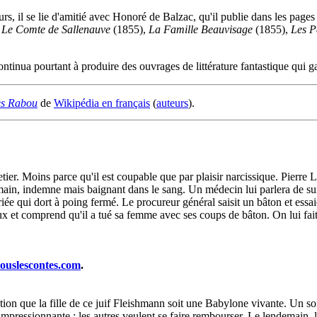
urs, il se lie d'amitié avec Honoré de Balzac, qu'il publie dans les pages
,
Le Comte de Sallenauve
(1855),
La Famille Beauvisage
(1855),
Les P
tinua pourtant à produire des ouvrages de littérature fantastique qui g
es Rabou
de
Wikipédia en français
(
auteurs
).
er. Moins parce qu'il est coupable que par plaisir narcissique. Pierre Ler
ain, indemne mais baignant dans le sang. Un médecin lui parlera de surm
riée qui dort à poing fermé. Le procureur général saisit un bâton et essa
eaux et comprend qu'il a tué sa femme avec ses coups de bâton. On lui fait 
touslescontes.com
.
stion que la fille de ce juif Fleishmann soit une Babylone vivante. Un soir
e impressionnante ; les autres veulent se faire rembourser. Le lendemain,