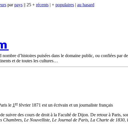
eurs
par
pays
|| 25 +
récents
| +
populaires
|
au hasard
om
nd nombre d’histoires puisées dans le domaine public, ou confiées par d
tinents et de toutes les cultures
er
aris le
1
février 1871 est un écrivain et un journaliste français
t de suivre des cours de droit à la Faculté de Dijon. De retour à Paris, 
es Chambres
,
Le Nouvelliste
,
Le Journal de Paris
,
La Charte de 1830
, 