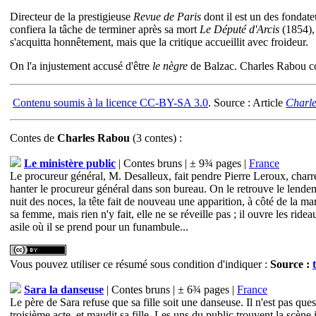
Directeur de la prestigieuse
Revue de Paris
dont il est un des fondate
confiera la tâche de terminer après sa mort
Le Député d'Arcis
(1854)
s'acquitta honnêtement, mais que la critique accueillit avec froideur.
On l'a injustement accusé d'être
le nègre
de Balzac. Charles Rabou con
Contenu soumis à la licence CC-BY-SA 3.0
. Source : Article
Charl
Contes
de
Charles Rabou
(3 contes) :
Le ministère public
| Contes bruns | ± 9¾ pages |
France
Le procureur général, M. Desalleux, fait pendre Pierre Leroux, charreti
hanter le procureur général dans son bureau. On le retrouve le lendem
nuit des noces, la tête fait de nouveau une apparition, à côté de la ma
sa femme, mais rien n'y fait, elle ne se réveille pas ; il ouvre les rid
asile où il se prend pour un funambule...
Vous pouvez utiliser ce résumé sous condition d'indiquer :
Source :
Sara la danseuse
| Contes bruns | ± 6¾ pages |
France
Le père de Sara refuse que sa fille soit une danseuse. Il n'est pas que
troisième acte, et maudit sa fille. Les uns du public trouvent la scèn