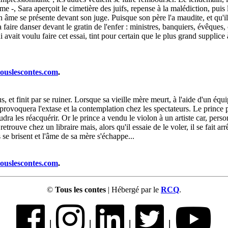
 -, Sara aperçoit le cimetière des juifs, repense à la malédiction, puis 
n âme se présente devant son juge. Puisque son père l'a maudite, et qu'il
a faire danser devant le gratin de l'enfer : ministres, banquiers, évêques,
avait voulu faire cet essai, tint pour certain que le plus grand supplice à 
touslescontes.com
.
 et finit par se ruiner. Lorsque sa vieille mère meurt, à l'aide d'un équi
provoquera l'extase et la contemplation chez les spectateurs. Le prince p
dra les réacquérir. Or le prince a vendu le violon à un artiste car, person
etrouve chez un libraire mais, alors qu'il essaie de le voler, il se fait arr
se brisent et l'âme de sa mère s'échappe...
touslescontes.com
.
©
Tous les contes
| Hébergé par le
RCQ
.
|
|
|
|