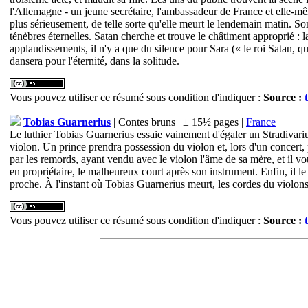
l'Allemagne - un jeune secrétaire, l'ambassadeur de France et elle-même
plus sérieusement, de telle sorte qu'elle meurt le lendemain matin. So
ténèbres éternelles. Satan cherche et trouve le châtiment approprié : l
applaudissements, il n'y a que du silence pour Sara (« le roi Satan, qui 
dansera pour l'éternité, dans la solitude.
Vous pouvez utiliser ce résumé sous condition d'indiquer :
Source :
Tobias Guarnerius
| Contes bruns | ± 15½ pages |
France
Le luthier Tobias Guarnerius essaie vainement d'égaler un Stradivarius,
violon. Un prince prendra possession du violon et, lors d'un concert, 
par les remords, ayant vendu avec le violon l'âme de sa mère, et il vou
en propriétaire, le malheureux court après son instrument. Enfin, il le r
proche. À l'instant où Tobias Guarnerius meurt, les cordes du violons 
Vous pouvez utiliser ce résumé sous condition d'indiquer :
Source :