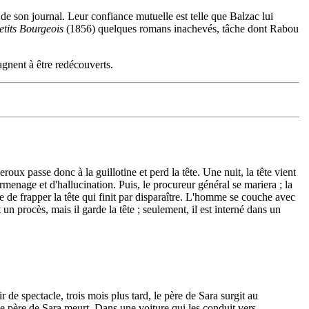
 de son journal. Leur confiance mutuelle est telle que Balzac lui
etits Bourgeois
(1856) quelques romans inachevés, tâche dont Rabou
agnent à être redécouverts.
oux passe donc à la guillotine et perd la tête. Une nuit, la tête vient
enage et d'hallucination. Puis, le procureur général se mariera ; la
ie de frapper la tête qui finit par disparaître. L'homme se couche avec
un procès, mais il garde la tête ; seulement, il est interné dans un
 de spectacle, trois mois plus tard, le père de Sara surgit au
 le père de Sara meurt. Dans une voiture qui les conduit vers