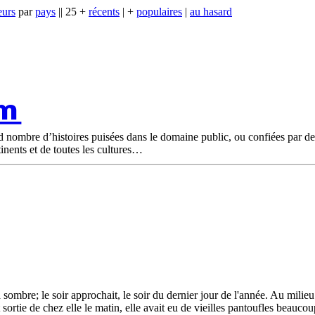
eurs
par
pays
|| 25 +
récents
| +
populaires
|
au hasard
om
nd nombre d’histoires puisées dans le domaine public, ou confiées par d
tinents et de toutes les cultures
éjà sombre; le soir approchait, le soir du dernier jour de l'année. Au milie
tait sortie de chez elle le matin, elle avait eu de vieilles pantoufles beauco