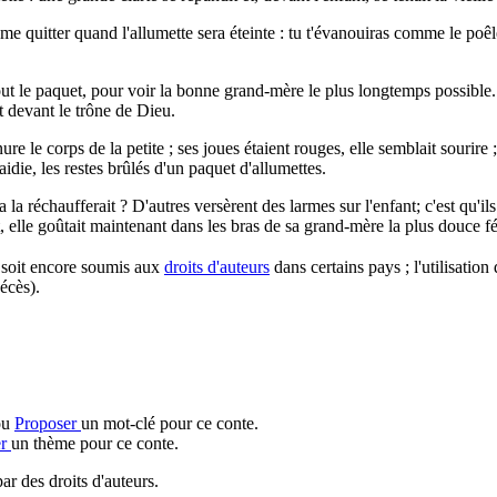
 quitter quand l'allumette sera éteinte : tu t'évanouiras comme le poêle 
out le paquet, pour voir la bonne grand-mère le plus longtemps possible. 
ait devant le trône de Dieu.
 le corps de la petite ; ses joues étaient rouges, elle semblait sourire ; 
raidie, les restes brûlés d'un paquet d'allumettes.
 la réchaufferait ? D'autres versèrent des larmes sur l'enfant; c'est qu'il
rt, elle goûtait maintenant dans les bras de sa grand-mère la plus douce fél
l soit encore soumis aux
droits d'auteurs
dans certains pays ; l'utilisation
écès).
ou
Proposer
un mot-clé pour ce conte.
er
un thème pour ce conte.
ar des droits d'auteurs.