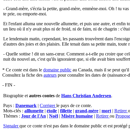
- Grand-mère, s'écria la petite, grand-mère, emmène-moi. Oh ! tu vas me
te prie, ou emporte-moi.
Et l'enfant alluma une nouvelle allumette, et puis une autre, et enfin t
un lieu où il n'y avait plus ni de froid, ni de faim, ni de chagrin : c'ét
Le lendemain matin, cependant, les passants trouvèrent dans l'encoignure
d'autres des joies et des plaisirs. Elle tenait dans sa petite main, toute 
- Quelle sottise ! dit un sans-cœur. Comment a-t-elle pu croire que cela
nuit du nouvel an, c'est qu'ils ignoraient que, si elle avait bien souffe
* Ce conte est dans le
domaine public
au Canada, mais il se peut qu'i
Consultez la fiche des
auteurs
pour connaître les dates de (naissance-d
- FIN -
Biographie et
autres contes
de
Hans Christian Andersen
.
Pays :
Danemark
|
Corriger
le pays de ce conte.
Mots-clés :
alllumette
|
étoile
|
fillette
|
grand-mère
|
mort
|
Retirer
Thèmes :
Jour de l'An
|
Noël
|
Misère humaine
|
Retirer
ou
Propos
Signaler
que ce conte n'est pas dans le domaine public et est protégé p