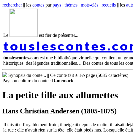
rechercher
|| les
contes
par
pays
|
thèmes
|
mots-clés
|
recueils
|| les
aut
Le
est fier de présenter...
touslescontes.c
touslescontes.com
est une bibliothèque virtuelle qui contient un gra
historiques, des légendes traditionnelles… Des contes de tous les con
Synopsis du conte...
||
Ce conte fait ± 1½ page (5035 caractères)
Pays ou culture du conte :
Danemark
.
La petite fille aux allumettes
Hans Christian Andersen (1805-1875)
Il faisait effroyablement froid; il neigeait depuis le matin; il faisait d
la rue : elle n'avait rien sur la tête, elle était pieds nus. Lorsqu'elle é