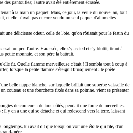
e des pantoufles; l'autre avait été entièrement écrasée.
 tenait à la main un paquet. Mais, ce jour, la veille du nouvel an, tout
sait, et elle n'avait pas encore vendu un seul paquet d'allumettes.
 une délicieuse odeur, celle de l'oie, qu'on rôtissait pour le festin du
ait un peu l'autre. Harassée, elle s'y assied et s'y blottit, tirant à
us petite monnaie, et son père la battrait.
u'elle fit. Quelle flamme merveilleuse c'était ! Il sembla tout à coup à
uffer, lorsque la petite flamme s'éteignit brusquement : le poêle
 d'une belle nappe blanche, sur laquelle brillait une superbe vaisselle de
n couteau et une fourchette fixés dans sa poitrine, vient se présenter
 bougies de couleurs : de tous côtés, pendait une foule de merveilles.
 : il y en a une qui se détache et qui redescend vers la terre, laissant
s longtemps, lui avait dit que lorsqu'on voit une étoile qui file, d'un
e grand-mère.