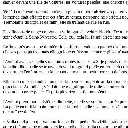
sauver devant une file de voitures; les voitures passées, elle chercha 
Voilà la malheureuse enfant n'ayant plus rien pour abriter ses pauvres p
le monde était affairé; par cet affreux temps, personne ne s'arrêtait pour
Tremblante de froid et de faim, elle se traînait de rue en rue.
Des flocons de neige couvraient sa longue chevelure blonde. De toutes le
soir : c'était la Saint-Sylvestre. Cela, oui, cela lui faisait arrêter ses pas
Enfin, après avoir une dernière fois offert en vain son paquet d'allumett
elle ses petits pieds : mais elle grelotte et frissonne encore plus qu'ava
L'enfant avait ses petites menottes toutes transies. « Si je prenais une 
la petite fille qu'elle se trouvait devant un grand poêle en fonte, déco
disparut, et l'enfant restait là, tenant en main un petit morceau de bois
Elle frotta une seconde allumette : la lueur se projetait sur la muraille 
porcelaine. Au milieu, s'étalait une magnifique oie rôtie, entourée de
devant la pauvre petite. Et puis plus rien : la flamme s'éteint.
L'enfant prend une troisième allumette, et elle se voit transportée prè
La petite étendit la main pour saisir la moins belle : l'allumette s'étei
une traînée de feu.
« Voilà quelqu'un qui va mourir » se dit la petite. Sa vieille grand-mère,
autre côté une âme monte vers le paradis. Elle frotta encore une allumet