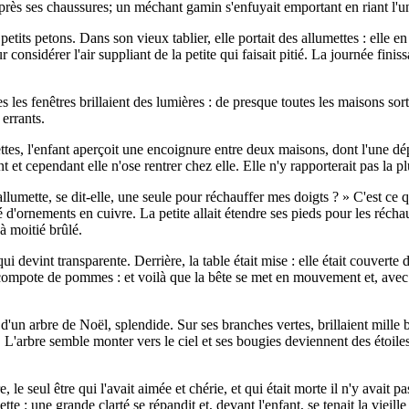
après ses chaussures; un méchant gamin s'enfuyait emportant en riant l'un
etits petons. Dans son vieux tablier, elle portait des allumettes : elle en
 considérer l'air suppliant de la petite qui faisait pitié. La journée finis
s fenêtres brillaient des lumières : de presque toutes les maisons sortait
 errants.
es, l'enfant aperçoit une encoignure entre deux maisons, dont l'une dépass
nt et cependant elle n'ose rentrer chez elle. Elle n'y rapporterait pas la pl
allumette, se dit-elle, une seule pour réchauffer mes doigts ? » C'est ce q
ré d'ornements en cuivre. La petite allait étendre ses pieds pour les récha
 à moitié brûlé.
qui devint transparente. Derrière, la table était mise : elle était couverte
 compote de pommes : et voilà que la bête se met en mouvement et, avec u
s d'un arbre de Noël, splendide. Sur ses branches vertes, brillaient mille
nt. L'arbre semble monter vers le ciel et ses bougies deviennent des étoiles
 le seul être qui l'avait aimée et chérie, et qui était morte il n'y avait pa
te : une grande clarté se répandit et, devant l'enfant, se tenait la vieill