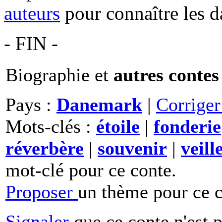
auteurs
pour connaître les d
- FIN -
Biographie et
autres contes
Pays :
Danemark
|
Corrige
Mots-clés :
étoile
|
fonderie
réverbère
|
souvenir
|
veill
mot-clé pour ce conte.
Proposer
un thème pour ce c
Signaler
que ce conte n'est 