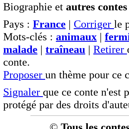
Biographie et
autres contes
Pays :
France
|
Corriger
le 
Mots-clés :
animaux
|
ferm
malade
|
traîneau
|
Retirer
conte.
Proposer
un thème pour ce c
Signaler
que ce conte n'est 
protégé par des droits d'aute
©
Tous les conte