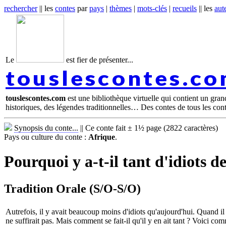
rechercher
|| les
contes
par
pays
|
thèmes
|
mots-clés
|
recueils
|| les
aut
Le
est fier de présenter...
touslescontes.c
touslescontes.com
est une bibliothèque virtuelle qui contient un gra
historiques, des légendes traditionnelles… Des contes de tous les con
Synopsis du conte...
||
Ce conte fait ± 1½ page (2822 caractères)
Pays ou culture du conte :
Afrique
.
Pourquoi y a-t-il tant d'idiots d
Tradition Orale (S/O-S/O)
Autrefois, il y avait beaucoup moins d'idiots qu'aujourd'hui. Quand il s
ne suffirait pas. Mais comment se fait-il qu'il y en ait tant ? Voici co