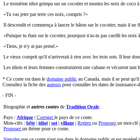
Le troisième idiot grimpa sur un cocotier et montra les noix de coco à
«Tu vas jeter par terre ces noix, compris ?»
Il descendit et commença à lancer le bâton sur le cocotier, mais il ne f
«Puisque tu étais sur le cocotier, pourquoi n'as-tu pas cueilli les noix 
«Tiens, je n'y ai pas pensé.»
Le vieux comprit qu'il n'arriverait à rien avec les trois sots. Il leur do
Les idiots et leurs femmes construisirent une cabane et vécurent tant bi
* Ce conte est dans le
domaine public
au Canada, mais il se peut qu'i
Consultez la fiche des
auteurs
pour connaître les dates de (naissance-d
- FIN -
Biographie et
autres contes
de
Tradition Orale
.
Pays :
Afrique
|
Corriger
le pays de ce conte.
Mots-clés :
bête
|
idiot
|
sot
|
village
|
Retirer
ou
Proposer
un mot-clé 
Proposer
un thème pour ce conte.
Signaler
que ce conte n'est pas dans le domaine public et est protégé p