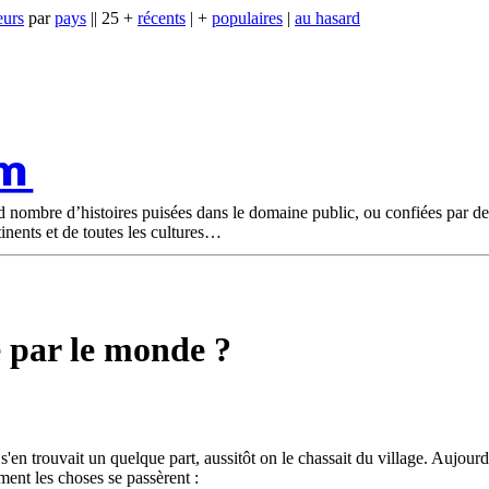
eurs
par
pays
|| 25 +
récents
| +
populaires
|
au hasard
om
nd nombre d’histoires puisées dans le domaine public, ou confiées par d
tinents et de toutes les cultures
e par le monde ?
'en trouvait un quelque part, aussitôt on le chassait du village. Aujourd'h
mment les choses se passèrent :