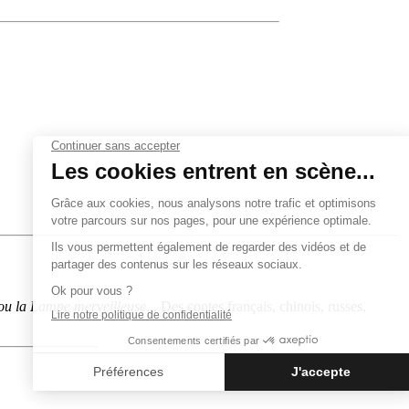
, ou la Lampe merveilleuse
... Des contes français, chinois, russes,