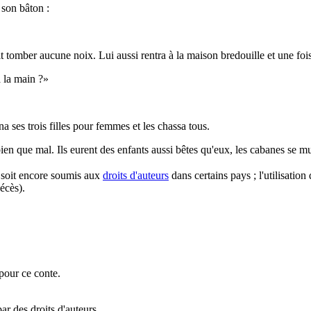
 son bâton :
it tomber aucune noix. Lui aussi rentra à la maison bredouille et une fois
à la main ?»
nna ses trois filles pour femmes et les chassa tous.
en que mal. Ils eurent des enfants aussi bêtes qu'eux, les cabanes se mul
l soit encore soumis aux
droits d'auteurs
dans certains pays ; l'utilisation
écès).
pour ce conte.
ar des droits d'auteurs.