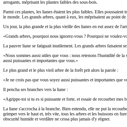
arrogants, méprisant les plantes faibles des sous-bois.
Parmi ces plantes, les lianes étaient les plus faibles. Elles poussaient t
le monde. Les grands arbres, quant à eux, les méprisaient au point de 
Un jour, la plus grande et la plus vieille des lianes en eut assez de l'a
«Grands arbres, pourquoi nous ignorez-vous ? Pourquoi ne voulez-vo
La pauvre liane se fatiguait inutilement. Les grands arbres faisaient s
«Nous sommes aussi utiles que vous : nous retenons l'humidité de la sa
aussi puissantes et importantes que vous.»
Le plus grand et le plus vieil arbre de la forêt prit alors la parole :
«Je ne crois pas que vous soyez aussi puissantes et importantes que vou
Il pencha ses branches vers la liane :
«Agrippe-toi si tu es si puissante et forte, et essaie de recourber mes 
La liane s'accrocha à la branche. Bien entendu, elle ne put la recourber
grimper vers le haut et, très vite, tous les arbres et les buissons en f
obscurité humide et verdâtre ne cessa plus jamais d'y régner.