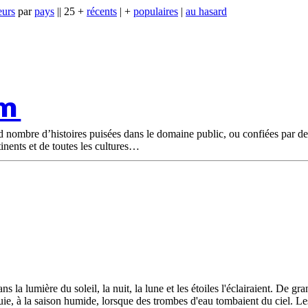
eurs
par
pays
|| 25 +
récents
| +
populaires
|
au hasard
om
nd nombre d’histoires puisées dans le domaine public, ou confiées par d
tinents et de toutes les cultures
dans la lumière du soleil, la nuit, la lune et les étoiles l'éclairaient. De
pluie, à la saison humide, lorsque des trombes d'eau tombaient du ciel. L