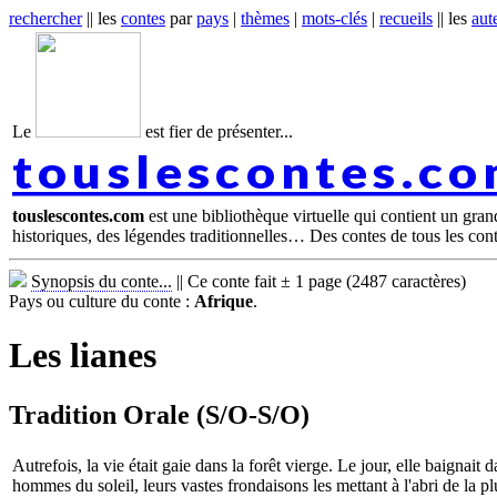
rechercher
|| les
contes
par
pays
|
thèmes
|
mots-clés
|
recueils
|| les
aut
Le
est fier de présenter...
touslescontes.c
touslescontes.com
est une bibliothèque virtuelle qui contient un gra
historiques, des légendes traditionnelles… Des contes de tous les con
Synopsis du conte...
||
Ce conte fait ± 1 page (2487 caractères)
Pays ou culture du conte :
Afrique
.
Les lianes
Tradition Orale (S/O-S/O)
Autrefois, la vie était gaie dans la forêt vierge. Le jour, elle baignait 
hommes du soleil, leurs vastes frondaisons les mettant à l'abri de la 