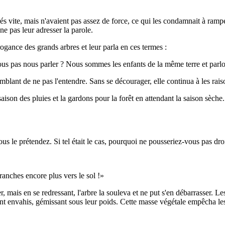
rés vite, mais n'avaient pas assez de force, ce qui les condamnait à ramper 
ne pas leur adresser la parole.
rrogance des grands arbres et leur parla en ces termes :
us pas nous parler ? Nous sommes les enfants de la même terre et parl
emblant de ne pas l'entendre. Sans se décourager, elle continua à les rais
ison des pluies et la gardons pour la forêt en attendant la saison sèche
s le prétendez. Si tel était le cas, pourquoi ne pousseriez-vous pas droi
branches encore plus vers le sol !»
, mais en se redressant, l'arbre la souleva et ne put s'en débarrasser. Les
urent envahis, gémissant sous leur poids. Cette masse végétale empêcha le