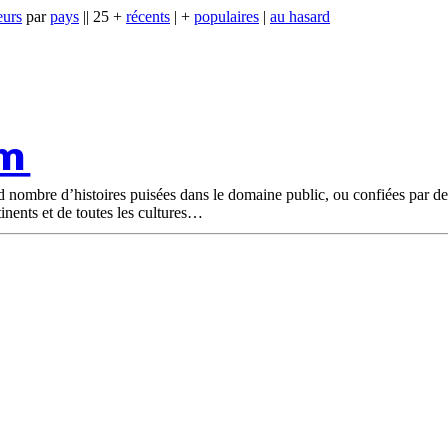
eurs
par
pays
|| 25 +
récents
| +
populaires
|
au hasard
om
nd nombre d’histoires puisées dans le domaine public, ou confiées par d
tinents et de toutes les cultures