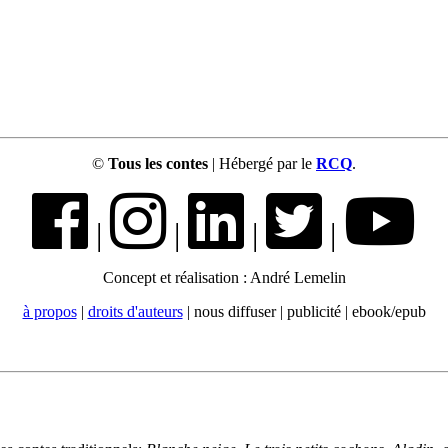
©
Tous les contes
| Hébergé par le
RCQ
.
|
|
|
|
Concept et réalisation : André Lemelin
à propos
|
droits d'auteurs
| nous diffuser | publicité | ebook/epub