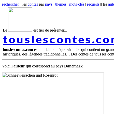
rechercher
|| les
contes
par
pays
|
thèmes
|
mots-clés
|
recueils
|| les
aut
Le
est fier de présenter...
touslescontes.c
touslescontes.com
est une bibliothèque virtuelle qui contient un gra
historiques, des légendes traditionnelles… Des contes de tous les con
Voici
l'auteur
qui correspond au pays
Danemark