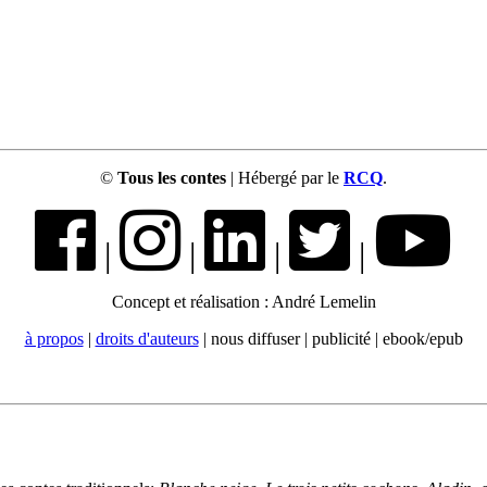
©
Tous les contes
| Hébergé par le
RCQ
.
|
|
|
|
Concept et réalisation : André Lemelin
à propos
|
droits d'auteurs
| nous diffuser | publicité | ebook/epub