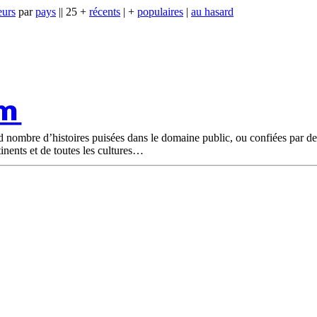
eurs
par
pays
|| 25 +
récents
| +
populaires
|
au hasard
om
nd nombre d’histoires puisées dans le domaine public, ou confiées par d
tinents et de toutes les cultures