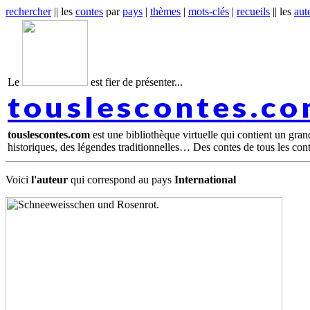
rechercher
|| les
contes
par
pays
|
thèmes
|
mots-clés
|
recueils
|| les
aut
Le
est fier de présenter...
touslescontes.c
touslescontes.com
est une bibliothèque virtuelle qui contient un gra
historiques, des légendes traditionnelles… Des contes de tous les con
Voici
l'auteur
qui correspond au pays
International