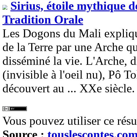
Sirius, étoile mythique 
Tradition Orale
Les Dogons du Mali explique
de la Terre par une Arche qu
disséminé la vie. L'Arche, di
(invisible à l'oeil nu), Pô T
découvert au ... XXe siècle.
Vous pouvez utiliser ce rés
Source :
touslescontes.co