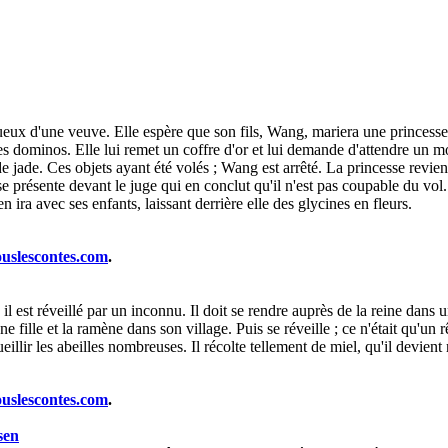
entueux d'une veuve. Elle espère que son fils, Wang, mariera une princess
les dominos. Elle lui remet un coffre d'or et lui demande d'attendre un 
e jade. Ces objets ayant été volés ; Wang est arrêté. La princesse revien
 se présente devant le juge qui en conclut qu'il n'est pas coupable du vo
en ira avec ses enfants, laissant derrière elle des glycines en fleurs.
ouslescontes.com
.
 il est réveillé par un inconnu. Il doit se rendre auprès de la reine dans
eune fille et la ramène dans son village. Puis se réveille ; ce n'était qu'un
eillir les abeilles nombreuses. Il récolte tellement de miel, qu'il devient 
ouslescontes.com
.
sen