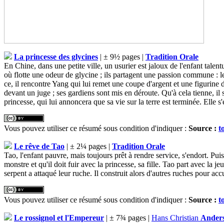
La princesse des glycines
| ± 9½ pages |
Tradition Orale
En Chine, dans une petite ville, un usurier est jaloux de l'enfant tal
où flotte une odeur de glycine ; ils partagent une passion commune : 
ce, il rencontre Yang qui lui remet une coupe d'argent et une figurine d
devant un juge ; ses gardiens sont mis en déroute. Qu'à cela tienne, il
princesse, qui lui annoncera que sa vie sur la terre est terminée. Elle s'
Vous pouvez utiliser ce résumé sous condition d'indiquer :
Source :
t
Le rêve de Tao
| ± 2¼ pages |
Tradition Orale
Tao, l'enfant pauvre, mais toujours prêt à rendre service, s'endort. Puis
monstre et qu'il doit fuir avec la princesse, sa fille. Tao part avec la j
serpent a attaqué leur ruche. Il construit alors d'autres ruches pour accu
Vous pouvez utiliser ce résumé sous condition d'indiquer :
Source :
t
Le rossignol et l'Empereur
| ± 7¾ pages |
Hans Christian
Ander