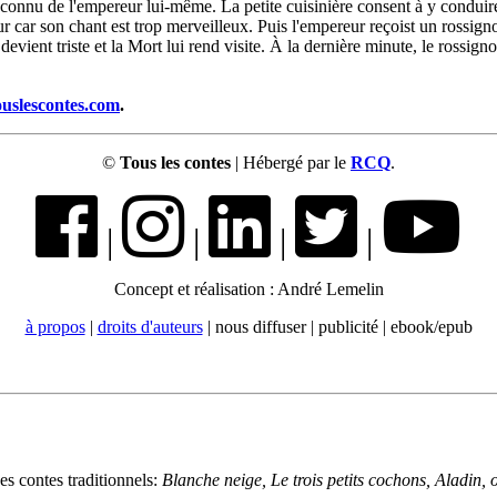
inconnu de l'empereur lui-même. La petite cuisinière consent à y conduire
ur car son chant est trop merveilleux. Puis l'empereur reçoist un rossigno
evient triste et la Mort lui rend visite. À la dernière minute, le rossigno
ouslescontes.com
.
©
Tous les contes
| Hébergé par le
RCQ
.
|
|
|
|
Concept et réalisation : André Lemelin
à propos
|
droits d'auteurs
| nous diffuser | publicité | ebook/epub
es contes traditionnels:
Blanche neige, Le trois petits cochons, Aladin,