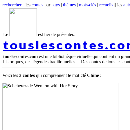
rechercher
|| les
contes
par
pays
|
thèmes
|
mots-clés
|
recueils
|| les
aut
Le
est fier de présenter...
touslescontes.c
touslescontes.com
est une bibliothèque virtuelle qui contient un gra
historiques, des légendes traditionnelles… Des contes de tous les con
Voici les
3 contes
qui comprennent le mot-clé
Chine
: