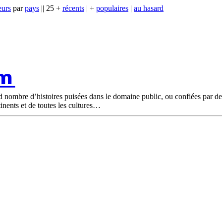
eurs
par
pays
|| 25 +
récents
| +
populaires
|
au hasard
om
nd nombre d’histoires puisées dans le domaine public, ou confiées par d
tinents et de toutes les cultures