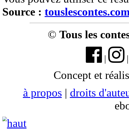
Source :
touslescontes.co
©
Tous les conte
|
Concept et réali
à propos
|
droits d'aute
eb