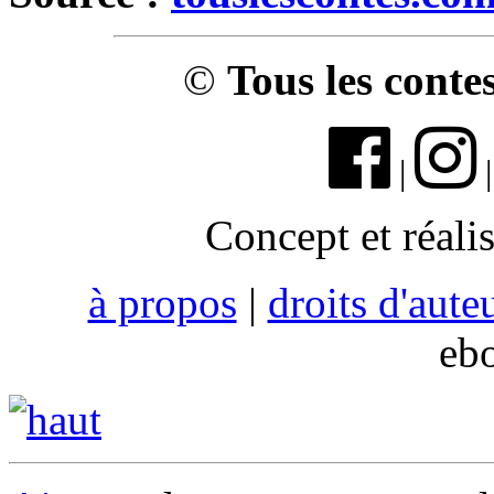
©
Tous les conte
|
Concept et réali
à propos
|
droits d'aute
eb