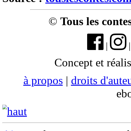
©
Tous les conte
|
Concept et réali
à propos
|
droits d'aute
eb