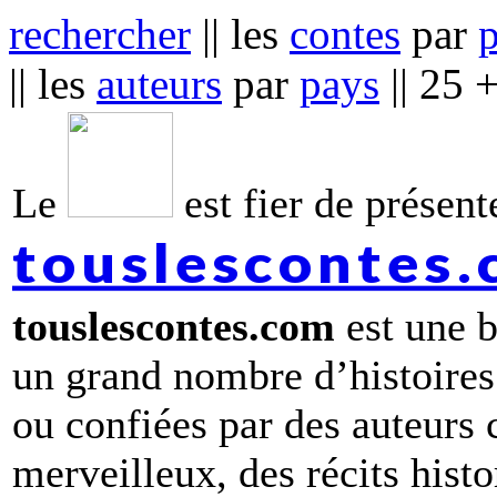
rechercher
|| les
contes
par
|| les
auteurs
par
pays
|| 25 
Le
est fier de présente
touslescontes
touslescontes.com
est une b
un grand nombre d’histoires
ou confiées par des auteurs
merveilleux, des récits hist