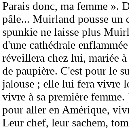
Parais donc, ma femme ». Dè
pâle... Muirland pousse un cr
spunkie ne laisse plus Muirl
d'une cathédrale enflammée e
réveillera chez lui, mariée 
de paupière. C'est pour le sur
jalouse ; elle lui fera vivre l
vivre à sa première femme. 
pour aller en Amérique, viv
Leur chef, leur sachem, to