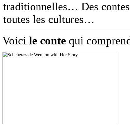
traditionnelles… Des contes 
toutes les cultures
Voici
le conte
qui comprend