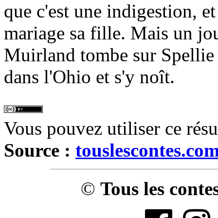
que c'est une indigestion, et
mariage sa fille. Mais un jo
Muirland tombe sur Spellie q
dans l'Ohio et s'y noît.
Vous pouvez utiliser ce rés
Source :
touslescontes.co
©
Tous les conte