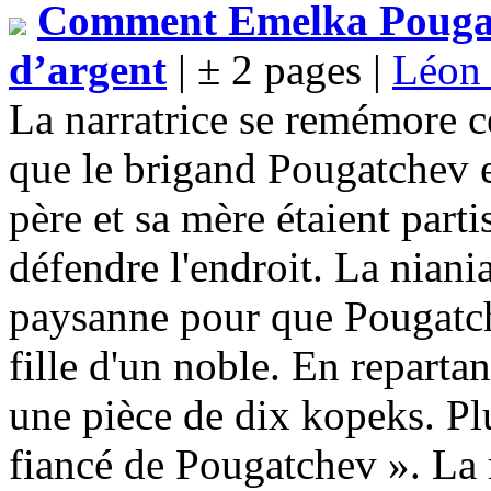
Comment Emelka Pougat
d’argent
| ± 2 pages |
Léo
La narratrice se remémore cet
que le brigand Pougatchev e
père et sa mère étaient part
défendre l'endroit. La niani
paysanne pour que Pougatche
fille d'un noble. En reparta
une pièce de dix kopeks. Plu
fiancé de Pougatchev ». La n