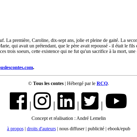
veuf. La première, Caroline, dix-sept ans, jolie et pleine de gaité. La seco
rie, qui avait un prétendant, que le père avait repoussé - il était le fil
s trois soeurs, cette existence qui ne fut qu'un sacrifice à la mort, une 
ouslescontes.com
.
©
Tous les contes
| Hébergé par le
RCQ
.
|
|
|
|
Concept et réalisation : André Lemelin
à propos
|
droits d'auteurs
| nous diffuser | publicité | ebook/epub