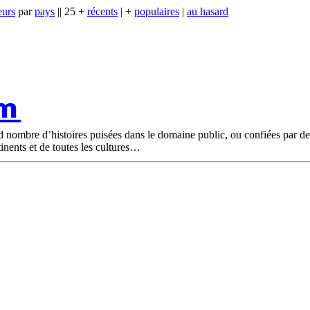
eurs
par
pays
|| 25 +
récents
| +
populaires
|
au hasard
om
nd nombre d’histoires puisées dans le domaine public, ou confiées par d
tinents et de toutes les cultures