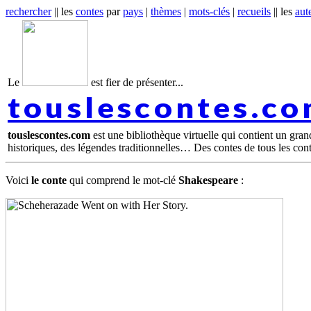
rechercher
|| les
contes
par
pays
|
thèmes
|
mots-clés
|
recueils
|| les
aut
Le
est fier de présenter...
touslescontes.c
touslescontes.com
est une bibliothèque virtuelle qui contient un gra
historiques, des légendes traditionnelles… Des contes de tous les con
Voici
le conte
qui comprend le mot-clé
Shakespeare
: