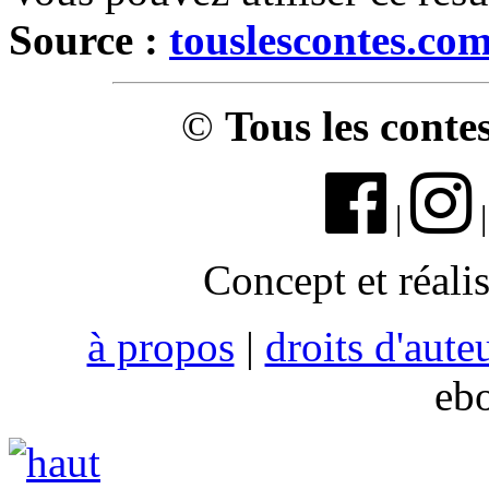
Source :
touslescontes.co
©
Tous les conte
|
Concept et réali
à propos
|
droits d'aute
eb