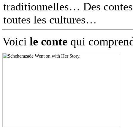
traditionnelles… Des contes 
toutes les cultures
Voici
le conte
qui comprend