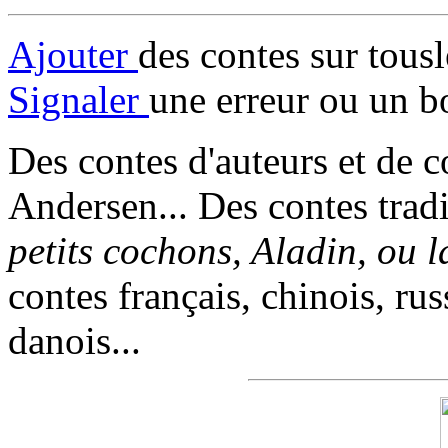
Ajouter
des contes sur tous
Signaler
une erreur ou un b
Des contes d'auteurs et de c
Andersen... Des contes trad
petits cochons, Aladin, ou 
contes français, chinois, rus
danois...