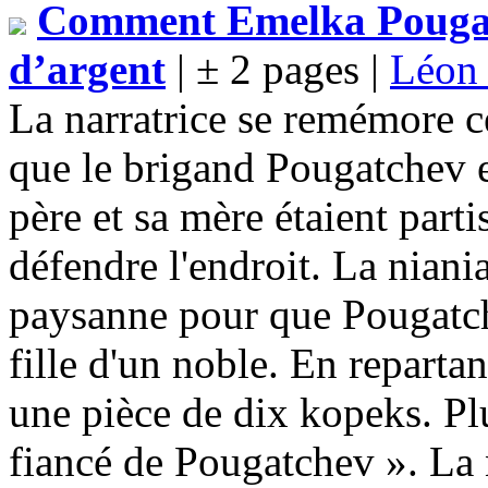
Comment Emelka Pougat
d’argent
| ± 2 pages |
Léo
La narratrice se remémore cet
que le brigand Pougatchev e
père et sa mère étaient part
défendre l'endroit. La niani
paysanne pour que Pougatche
fille d'un noble. En reparta
une pièce de dix kopeks. Plu
fiancé de Pougatchev ». La n