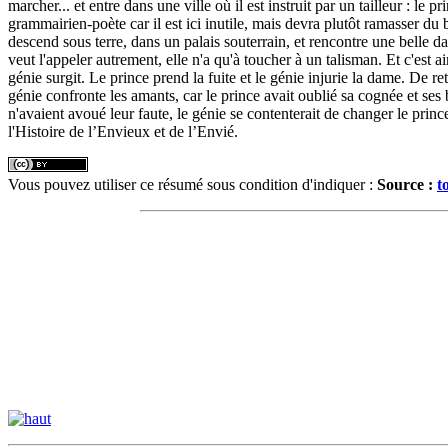
marcher... et entre dans une ville où il est instruit par un tailleur : le
grammairien-poète car il est ici inutile, mais devra plutôt ramasser du b
descend sous terre, dans un palais souterrain, et rencontre une belle dam
veut l'appeler autrement, elle n'a qu'à toucher à un talisman. Et c'est ai
génie surgit. Le prince prend la fuite et le génie injurie la dame. De re
génie confronte les amants, car le prince avait oublié sa cognée et ses
n'avaient avoué leur faute, le génie se contenterait de changer le pr
l'Histoire de l’Envieux et de l’Envié.
Vous pouvez utiliser ce résumé sous condition d'indiquer :
Source :
t