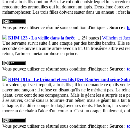
Un roi a trois fils dont un Bêta. Le roi doit choisir lequel lui succéde
rencontre des grenouilles qui lui donnent un tapis. Deuxième épreuve ;
métamorphoser. Les trois filles doivent sauter dans un anneau ; c'est la
Vous pouvez utiliser ce résumé sous condition d'indiquer :
Source :
t
KHM 123 - La vieille dans la forêt
| ± 2¼ pages |
Wilhelm et Ja
Une servante survit suite à une attaque par des bandits bandits. Elle s
seconde clé ouvre un autre arbre avec un lit. Un troisième arbre est r
retour, l'arbre se métamorphose en prince.
Vous pouvez utiliser ce résumé sous condition d'indiquer :
Source :
t
KHM 191a - Le brigand et ses fils (Der Räuber und seine Söh
Un voleur, qui s'est repenti, a trois fils ; il leur demande ce qu'ils veu
payer une rançon ; il refuse en disant qu'ils ne le méritent pas. La reine
géant, avec cent de ses compagnons. Mais le géant les a surpris et a p
à se sauver, caché sous la fourrure d'un bélier, mais le géant lui a fait 
la bague, il a dû se couper le doigt avec ses dents. Plus loin, il a sa
morceau de chair à l'aide d'un couteau. C'est un orage, finalement, qui 
Vous pouvez utiliser ce résumé sous condition d'indiquer :
Source :
t