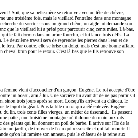
 veut ! Soit, que sa belle-mère se retrouve avec un tête de chèvre,
rne une troisième fois, mais le vieillard l'entraîne dans une montagne
à la recherche du sorcier : sous un grand chêne, un aigle lui demande son
anc que le vieillard lui a prêté pour parcourir cinq cents miles. Là-bas,
r, qui le fait dormir dans un arbre fourchu, et lui lance trois défis. La
au. Le deuxième travail sera de reprendre les pierres dans l'eau et de
le fera. Par contre, elle se brise un doigt, mais c'est une bonne affaire,
un cheval brun pour le retour. C'est là-bas que le fils retrouve son
t sa femme vient d'accoucher d'un garçon, Eugène. Le roi accepte d'être
ontre un bossu, ami à lui. Une sorcière lui avait dit de ne pas partir s'il
inon trois jours après sa mort. Lorsqu'ils arrivent au château, le
is le fagot du géant. Puis la fille du roi qui a été enlevée. Eugène
du lin, trois cents filles vierges, un métier de tisserand... Ils passent
une patte ; une troisième montagne où il donne du main aux rats
 géants qui lui donnent un poil de barbe. Il arrive sur l'île de la
e un jardin, de trouver de l'eau qui ressuscite et qui fait mourir. Il
emande qu'on lui ramène son anneau, puis le château de la reine aux