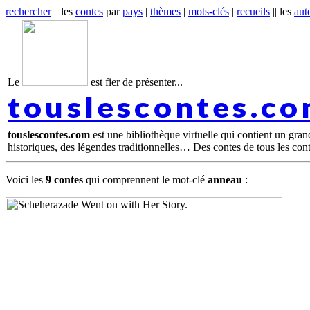
rechercher
|| les
contes
par
pays
|
thèmes
|
mots-clés
|
recueils
|| les
aut
Le
est fier de présenter...
touslescontes.c
touslescontes.com
est une bibliothèque virtuelle qui contient un gra
historiques, des légendes traditionnelles… Des contes de tous les con
Voici les
9 contes
qui comprennent le mot-clé
anneau
: