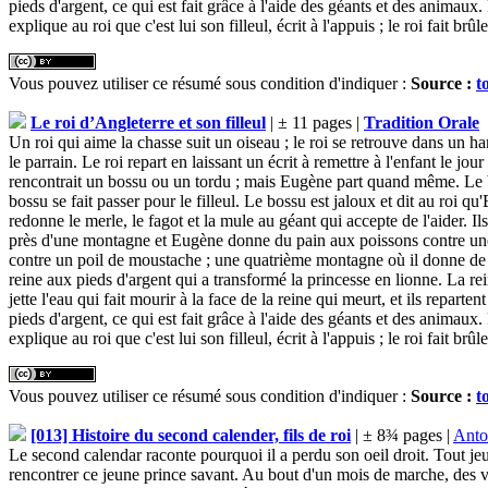
pieds d'argent, ce qui est fait grâce à l'aide des géants et des animaux. 
explique au roi que c'est lui son filleul, écrit à l'appuis ; le roi fait brûl
Vous pouvez utiliser ce résumé sous condition d'indiquer :
Source :
t
Le roi d’Angleterre et son filleul
| ± 11 pages |
Tradition Orale
Un roi qui aime la chasse suit un oiseau ; le roi se retrouve dans un 
le parrain. Le roi repart en laissant un écrit à remettre à l'enfant le jo
rencontrait un bossu ou un tordu ; mais Eugène part quand même. Le bo
bossu se fait passer pour le filleul. Le bossu est jaloux et dit au roi q
redonne le merle, le fagot et la mule au géant qui accepte de l'aider. Ils
près d'une montagne et Eugène donne du pain aux poissons contre une 
contre un poil de moustache ; une quatrième montagne où il donne de l
reine aux pieds d'argent qui a transformé la princesse en lionne. La rei
jette l'eau qui fait mourir à la face de la reine qui meurt, et ils repa
pieds d'argent, ce qui est fait grâce à l'aide des géants et des animaux. 
explique au roi que c'est lui son filleul, écrit à l'appuis ; le roi fait brûl
Vous pouvez utiliser ce résumé sous condition d'indiquer :
Source :
t
[013] Histoire du second calender, fils de roi
| ± 8¾ pages |
Anto
Le second calendar raconte pourquoi il a perdu son oeil droit. Tout jeun
rencontrer ce jeune prince savant. Au bout d'un mois de marche, des vol