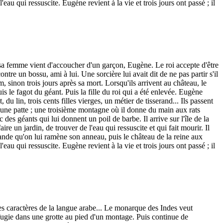
eau qui ressuscite. Eugène revient à la vie et trois jours ont passé ; il
t sa femme vient d'accoucher d'un garçon, Eugène. Le roi accepte d'être
ontre un bossu, ami à lui. Une sorcière lui avait dit de ne pas partir s'il
inon trois jours après sa mort. Lorsqu'ils arrivent au château, le
is le fagot du géant. Puis la fille du roi qui a été enlevée. Eugène
du lin, trois cents filles vierges, un métier de tisserand... Ils passent
une patte ; une troisième montagne où il donne du main aux rats
 géants qui lui donnent un poil de barbe. Il arrive sur l'île de la
e un jardin, de trouver de l'eau qui ressuscite et qui fait mourir. Il
emande qu'on lui ramène son anneau, puis le château de la reine aux
eau qui ressuscite. Eugène revient à la vie et trois jours ont passé ; il
 les caractères de la langue arabe... Le monarque des Indes veut
réfugie dans une grotte au pied d'un montage. Puis continue de