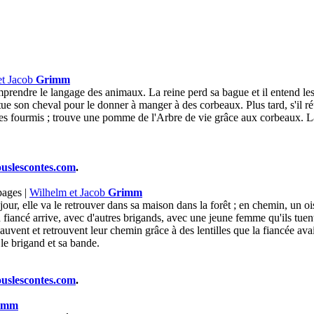
et Jacob
Grimm
mprendre le langage des animaux. La reine perd sa bague et il entend les 
 tue son cheval pour le donner à manger à des corbeaux. Plus tard, s'il ré
 les fourmis ; trouve une pomme de l'Arbre de vie grâce aux corbeaux. 
ouslescontes.com
.
pages |
Wilhelm et Jacob
Grimm
, elle va le retrouver dans sa maison dans la forêt ; en chemin, un oisea
n fiancé arrive, avec d'autres brigands, avec une jeune femme qu'ils tu
 sauvent et retrouvent leur chemin grâce à des lentilles que la fiancée avai
 le brigand et sa bande.
ouslescontes.com
.
imm