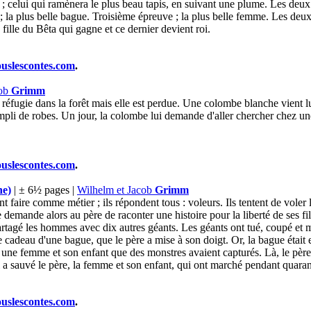
ra ; celui qui ramènera le plus beau tapis, en suivant une plume. Les deu
 la plus belle bague. Troisième épreuve ; la plus belle femme. Les deux 
 fille du Bêta qui gagne et ce dernier devient roi.
ouslescontes.com
.
cob
Grimm
e réfugie dans la forêt mais elle est perdue. Une colombe blanche vient 
empli de robes. Un jour, la colombe lui demande d'aller chercher chez u
ouslescontes.com
.
ne)
| ± 6½ pages |
Wilhelm et Jacob
Grimm
lent faire comme métier ; ils répondent tous : voleurs. Ils tentent de voler
 demande alors au père de raconter une histoire pour la liberté de ses fils
artagé les hommes avec dix autres géants. Les géants ont tué, coupé et m
le cadeau d'une bague, que le père a mise à son doigt. Or, la bague était e
uvé une femme et son enfant que des monstres avaient capturés. Là, le pèr
a sauvé le père, la femme et son enfant, qui ont marché pendant quarante j
ouslescontes.com
.