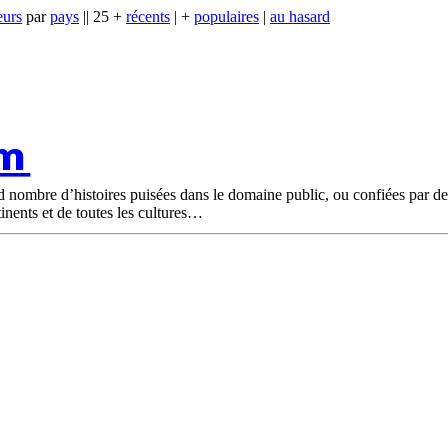
eurs
par
pays
|| 25 +
récents
| +
populaires
|
au hasard
om
nd nombre d’histoires puisées dans le domaine public, ou confiées par d
tinents et de toutes les cultures