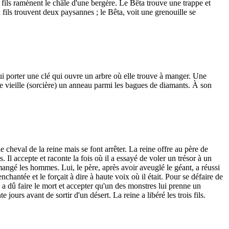
x fils ramènent le châle d'une bergère. Le Bêta trouve une trappe et
fils trouvent deux paysannes ; le Bêta, voit une grenouille se
lui porter une clé qui ouvre un arbre où elle trouve à manger. Une
ne vieille (sorcière) un anneau parmi les bagues de diamants. À son
 le cheval de la reine mais se font arrêter. La reine offre au père de
. Il accepte et raconte la fois où il a essayé de voler un trésor à un
angé les hommes. Lui, le père, après avoir aveuglé le géant, a réussi
nchantée et le forçait à dire à haute voix où il était. Pour se défaire de
e a dû faire le mort et accepter qu'un des monstres lui prenne un
ours avant de sortir d'un désert. La reine a libéré les trois fils.