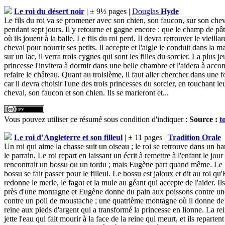
Le roi du désert noir
| ± 9½ pages |
Douglas
Hyde
Le fils du roi va se promener avec son chien, son faucon, sur son cheval
pendant sept jours. Il y retourne et gagne encore : que le champ de pât
où ils jouent à la balle. Le fils du roi perd. Il devra retrouver le vieil
cheval pour nourrir ses petits. Il accepte et l'aigle le conduit dans la 
sur un lac, il verra trois cygnes qui sont les filles du sorcier. La plus je
princesse l'invitera à dormir dans une belle chambre et l'aidera à accomp
refaire le château. Quant au troisième, il faut aller chercher dans une f
car il devra choisir l'une des trois princesses du sorcier, en touchant le
cheval, son faucon et son chien. Ils se marieront et...
Vous pouvez utiliser ce résumé sous condition d'indiquer :
Source :
t
Le roi d’Angleterre et son filleul
| ± 11 pages |
Tradition Orale
Un roi qui aime la chasse suit un oiseau ; le roi se retrouve dans un 
le parrain. Le roi repart en laissant un écrit à remettre à l'enfant le jo
rencontrait un bossu ou un tordu ; mais Eugène part quand même. Le bo
bossu se fait passer pour le filleul. Le bossu est jaloux et dit au roi q
redonne le merle, le fagot et la mule au géant qui accepte de l'aider. Ils
près d'une montagne et Eugène donne du pain aux poissons contre une 
contre un poil de moustache ; une quatrième montagne où il donne de l
reine aux pieds d'argent qui a transformé la princesse en lionne. La rei
jette l'eau qui fait mourir à la face de la reine qui meurt, et ils repa