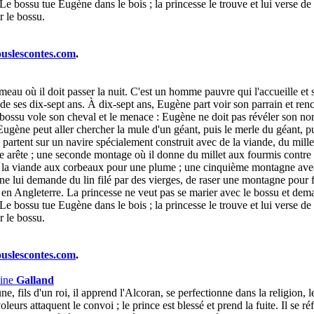
Le bossu tue Eugène dans le bois ; la princesse le trouve et lui verse de l'
er le bossu.
ouslescontes.com
.
hameau où il doit passer la nuit. C'est un homme pauvre qui l'accueille e
ur de ses dix-sept ans. À dix-sept ans, Eugène part voir son parrain et renc
ssu vole son cheval et le menace : Eugène ne doit pas révéler son nom, s
u'Eugène peut aller chercher la mule d'un géant, puis le merle du géant, pu
 partent sur un navire spécialement construit avec de la viande, du millet, 
arête ; une seconde montage où il donne du millet aux fourmis contre 
a viande aux corbeaux pour une plume ; une cinquième montagne avec des
ne lui demande du lin filé par des vierges, de raser une montagne pour fair
rtent en Angleterre. La princesse ne veut pas se marier avec le bossu et d
Le bossu tue Eugène dans le bois ; la princesse le trouve et lui verse de l'
er le bossu.
ouslescontes.com
.
ine
Galland
e, fils d'un roi, il apprend l'Alcoran, se perfectionne dans la religion,
eurs attaquent le convoi ; le prince est blessé et prend la fuite. Il se 