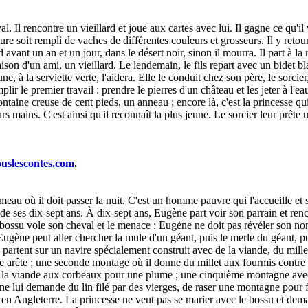
. Il rencontre un vieillard et joue aux cartes avec lui. Il gagne ce qu'il
ure soit rempli de vaches de différentes couleurs et grosseurs. Il y retou
lard avant un an et un jour, dans le désert noir, sinon il mourra. Il part 
maison d'un ami, un vieillard. Le lendemain, le fils repart avec un bidet bl
une, à la serviette verte, l'aidera. Elle le conduit chez son père, le sorcie
lir le premier travail : prendre le pierres d'un château et les jeter à l'e
ontaine creuse de cent pieds, un anneau ; encore là, c'est la princesse qui 
urs mains. C'est ainsi qu'il reconnaît la plus jeune. Le sorcier leur prête 
ouslescontes.com
.
hameau où il doit passer la nuit. C'est un homme pauvre qui l'accueille e
ur de ses dix-sept ans. À dix-sept ans, Eugène part voir son parrain et renc
ssu vole son cheval et le menace : Eugène ne doit pas révéler son nom, s
u'Eugène peut aller chercher la mule d'un géant, puis le merle du géant, pu
 partent sur un navire spécialement construit avec de la viande, du millet, 
arête ; une seconde montage où il donne du millet aux fourmis contre 
a viande aux corbeaux pour une plume ; une cinquième montagne avec des
ne lui demande du lin filé par des vierges, de raser une montagne pour fair
rtent en Angleterre. La princesse ne veut pas se marier avec le bossu et d