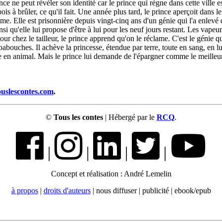
 prince ne peut révéler son identité car le prince qui règne dans cette ville
ois à brûler, ce qu'il fait. Une année plus tard, le prince aperçoit dans l
e. Elle est prisonnière depuis vingt-cinq ans d'un génie qui l'a enlevé de 
nsi qu'elle lui propose d'être à lui pour les neuf jours restant. Les vapeur
tour chez le tailleur, le prince apprend qu'on le réclame. C'est le génie 
 babouches. Il achève la princesse, étendue par terre, toute en sang, en 
ince en animal. Mais le prince lui demande de l'épargner comme le meil
ouslescontes.com
.
©
Tous les contes
| Hébergé par le
RCQ
.
|
|
|
|
Concept et réalisation : André Lemelin
à propos
|
droits d'auteurs
| nous diffuser | publicité | ebook/epub