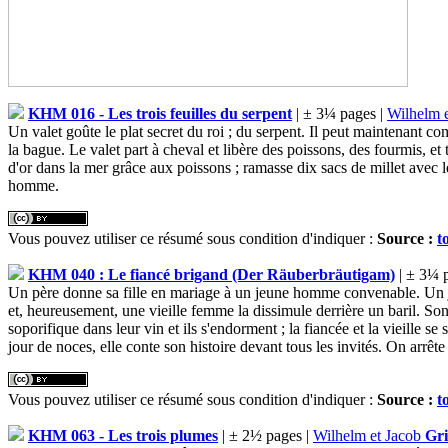
KHM 016 - Les trois feuilles du serpent
| ± 3¼ pages |
Wilhelm 
Un valet goûte le plat secret du roi ; du serpent. Il peut maintenant co
la bague. Le valet part à cheval et libère des poissons, des fourmis, et
d'or dans la mer grâce aux poissons ; ramasse dix sacs de millet avec
homme.
Vous pouvez utiliser ce résumé sous condition d'indiquer :
Source :
t
KHM 040 : Le fiancé brigand (Der Räuberbräutigam)
| ± 3¼ 
Un père donne sa fille en mariage à un jeune homme convenable. Un jour
et, heureusement, une vieille femme la dissimule derrière un baril. So
soporifique dans leur vin et ils s'endorment ; la fiancée et la vieille se
jour de noces, elle conte son histoire devant tous les invités. On arrête
Vous pouvez utiliser ce résumé sous condition d'indiquer :
Source :
t
KHM 063 - Les trois plumes
| ± 2½ pages |
Wilhelm et Jacob
Gr