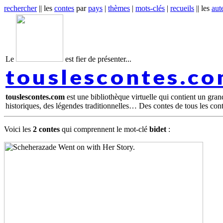
rechercher
|| les
contes
par
pays
|
thèmes
|
mots-clés
|
recueils
|| les
aut
Le
est fier de présenter...
touslescontes.c
touslescontes.com
est une bibliothèque virtuelle qui contient un gra
historiques, des légendes traditionnelles… Des contes de tous les con
Voici les
2 contes
qui comprennent le mot-clé
bidet
: