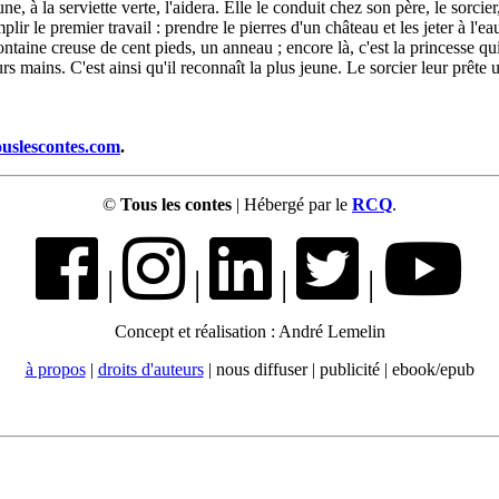
une, à la serviette verte, l'aidera. Elle le conduit chez son père, le sorcie
lir le premier travail : prendre le pierres d'un château et les jeter à l'e
ontaine creuse de cent pieds, un anneau ; encore là, c'est la princesse qui 
urs mains. C'est ainsi qu'il reconnaît la plus jeune. Le sorcier leur prête 
ouslescontes.com
.
©
Tous les contes
| Hébergé par le
RCQ
.
|
|
|
|
Concept et réalisation : André Lemelin
à propos
|
droits d'auteurs
| nous diffuser | publicité | ebook/epub