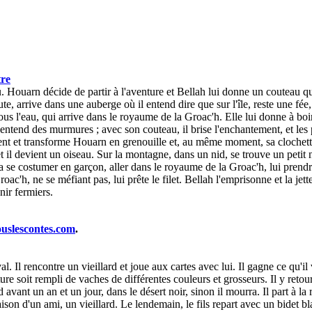
tre
 Houarn décide de partir à l'aventure et Bellah lui donne un couteau qui
 arrive dans une auberge où il entend dire que sur l'île, reste une fée, 
us l'eau, qui arrive dans le royaume de la Groac'h. Elle lui donne à boire
ntend des murmures ; avec son couteau, il brise l'enchantement, et les p
ient et transforme Houarn en grenouille et, au même moment, sa clochett
t il devient un oiseau. Sur la montagne, dans un nid, se trouve un petit n
 se costumer en garçon, aller dans le royaume de la Groac'h, lui prendre
ac'h, ne se méfiant pas, lui prête le filet. Bellah l'emprisonne et la jet
nir fermiers.
ouslescontes.com
.
. Il rencontre un vieillard et joue aux cartes avec lui. Il gagne ce qu'il
ure soit rempli de vaches de différentes couleurs et grosseurs. Il y retou
lard avant un an et un jour, dans le désert noir, sinon il mourra. Il part 
maison d'un ami, un vieillard. Le lendemain, le fils repart avec un bidet bl