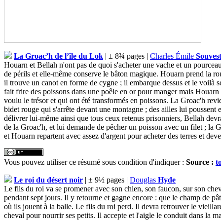
La Groac’h de l’île du Lok
| ± 8¾ pages |
Charles Émile
Souves
Houarn et Bellah n'ont pas de quoi s'acheter une vache et un pourceau.
de périls et elle-même conserve le bâton magique. Houarn prend la route,
il trouve un canot en forme de cygne ; il embarque dessus et le voilà so
fait frire des poissons dans une poêle en or pour manger mais Houarn e
voulu le trésor et qui ont été transformés en poissons. La Groac'h rev
bidet rouge qui s'arrête devant une montagne ; des ailles lui poussent e
délivrer lui-même ainsi que tous ceux retenus prisonniers, Bellah devra
de la Groac'h, et lui demande de pêcher un poisson avec un filet ; la Gro
et Houarn repartent avec assez d'argent pour acheter des terres et deve
Vous pouvez utiliser ce résumé sous condition d'indiquer :
Source :
t
Le roi du désert noir
| ± 9½ pages |
Douglas
Hyde
Le fils du roi va se promener avec son chien, son faucon, sur son cheval
pendant sept jours. Il y retourne et gagne encore : que le champ de pât
où ils jouent à la balle. Le fils du roi perd. Il devra retrouver le vieil
cheval pour nourrir ses petits. Il accepte et l'aigle le conduit dans la 