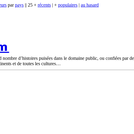
eurs
par
pays
|| 25 +
récents
| +
populaires
|
au hasard
om
nd nombre d’histoires puisées dans le domaine public, ou confiées par d
tinents et de toutes les cultures