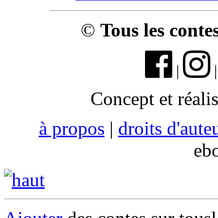
©
Tous les conte
|
Concept et réali
à propos
|
droits d'aute
eb