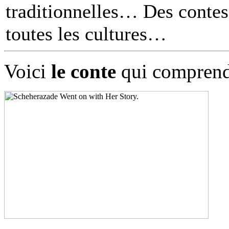
traditionnelles… Des contes 
toutes les cultures
Voici
le conte
qui comprend