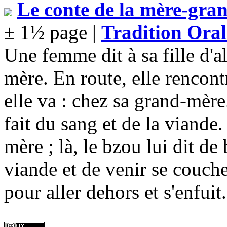
Le conte de la mère-gran
± 1½ page |
Tradition Oral
Une femme dit à sa fille d'a
mère. En route, elle rencon
elle va : chez sa grand-mère
fait du sang et de la viande.
mère ; là, le bzou lui dit de
viande et de venir se coucher
pour aller dehors et s'enfuit.