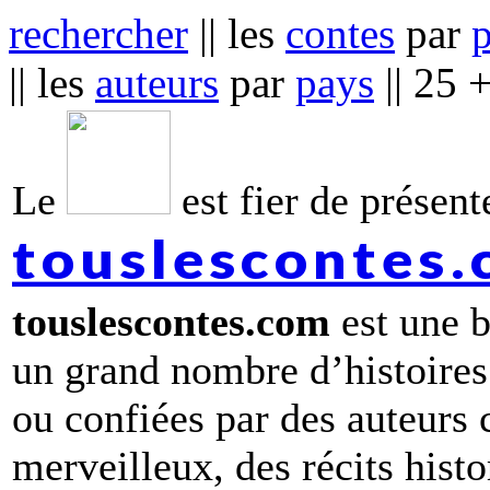
rechercher
|| les
contes
par
|| les
auteurs
par
pays
|| 25 
Le
est fier de présente
touslescontes
touslescontes.com
est une b
un grand nombre d’histoires
ou confiées par des auteurs
merveilleux, des récits hist