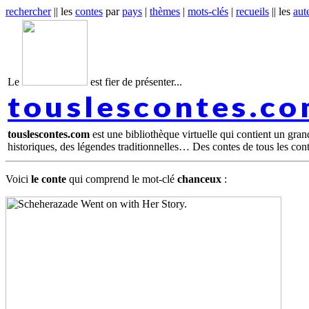
rechercher
|| les
contes
par
pays
|
thèmes
|
mots-clés
|
recueils
|| les
aut
Le
est fier de présenter...
touslescontes.c
touslescontes.com
est une bibliothèque virtuelle qui contient un gra
historiques, des légendes traditionnelles… Des contes de tous les con
Voici
le conte
qui comprend le mot-clé
chanceux
: