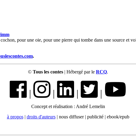
rimm
cochon, pour une oie, pour une pierre qui tombe dans une source et voil
ouslescontes.com
.
©
Tous les contes
| Hébergé par le
RCQ
.
|
|
|
|
Concept et réalisation : André Lemelin
à propos
|
droits d'auteurs
| nous diffuser | publicité | ebook/epub