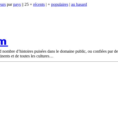
eurs
par
pays
|| 25 +
récents
| +
populaires
|
au hasard
om
nd nombre d’histoires puisées dans le domaine public, ou confiées par d
tinents et de toutes les cultures