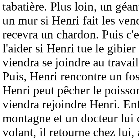
tabatière. Plus loin, un géan
un mur si Henri fait les vend
recevra un chardon. Puis c'e
l'aider si Henri tue le gibier 
viendra se joindre au travai
Puis, Henri rencontre un foss
Henri peut pêcher le poisson
viendra rejoindre Henri. Enf
montagne et un docteur lui 
volant, il retourne chez lui,