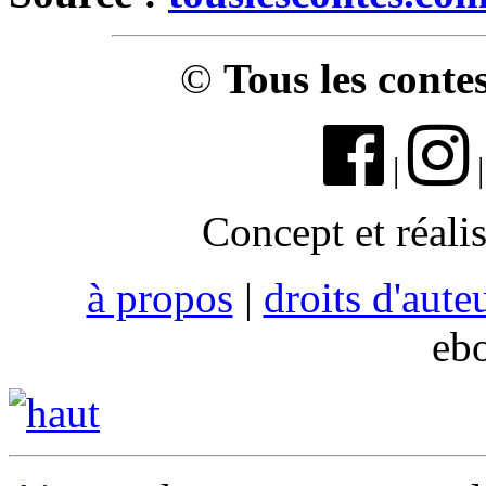
©
Tous les conte
|
Concept et réali
à propos
|
droits d'aute
eb