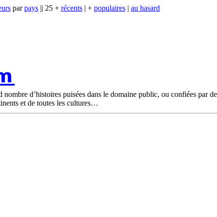
eurs
par
pays
|| 25 +
récents
| +
populaires
|
au hasard
om
nd nombre d’histoires puisées dans le domaine public, ou confiées par d
tinents et de toutes les cultures