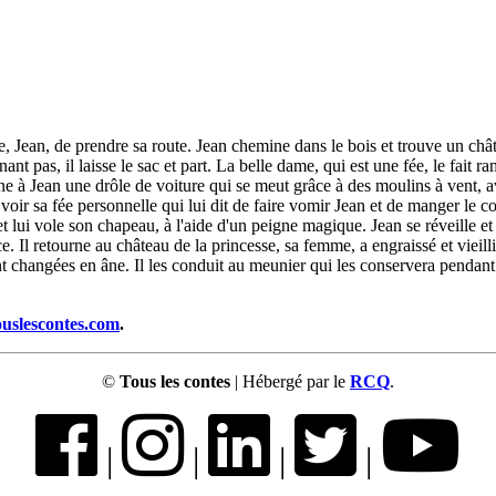
e, Jean, de prendre sa route. Jean chemine dans le bois et trouve un chât
ant pas, il laisse le sac et part. La belle dame, qui est une fée, le fait r
donne à Jean une drôle de voiture qui se meut grâce à des moulins à vent, 
va voir sa fée personnelle qui lui dit de faire vomir Jean et de manger le 
 et lui vole son chapeau, à l'aide d'un peigne magique. Jean se réveille e
 Il retourne au château de la princesse, sa femme, a engraissé et vieilli.
t changées en âne. Il les conduit au meunier qui les conservera pendant
ouslescontes.com
.
©
Tous les contes
| Hébergé par le
RCQ
.
|
|
|
|