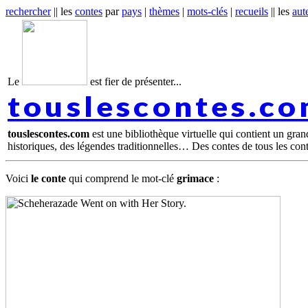
rechercher
|| les
contes
par
pays
|
thèmes
|
mots-clés
|
recueils
|| les
aut
Le
est fier de présenter...
touslescontes.c
touslescontes.com
est une bibliothèque virtuelle qui contient un gra
historiques, des légendes traditionnelles… Des contes de tous les con
Voici
le conte
qui comprend le mot-clé
grimace
: