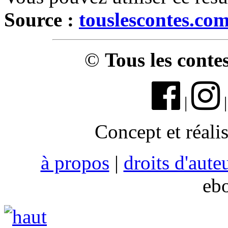
Source :
touslescontes.co
©
Tous les conte
|
Concept et réali
à propos
|
droits d'aute
eb