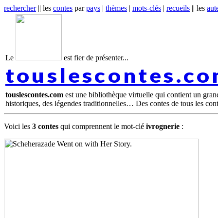
rechercher
|| les
contes
par
pays
|
thèmes
|
mots-clés
|
recueils
|| les
aut
Le
est fier de présenter...
touslescontes.c
touslescontes.com
est une bibliothèque virtuelle qui contient un gra
historiques, des légendes traditionnelles… Des contes de tous les con
Voici les
3 contes
qui comprennent le mot-clé
ivrognerie
: