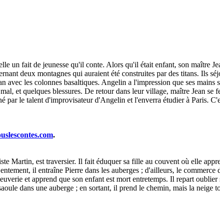
le un fait de jeunesse qu'il conte. Alors qu'il était enfant, son maître Je
rnant deux montagnes qui auraient été construites par des titans. Ils séjo
tan avec les colonnes basaltiques. Angelin a l'impression que ses mains s
 mal, et quelques blessures. De retour dans leur village, maître Jean se 
né par le talent d'improvisateur d'Angelin et l'enverra étudier à Paris. 
ouslescontes.com
.
 Martin, est traversier. Il fait éduquer sa fille au couvent où elle app
ement, il entraîne Pierre dans les auberges ; d'ailleurs, le commerce de 
beuverie et apprend que son enfant est mort entretemps. Il repart oublier
 saoule dans une auberge ; en sortant, il prend le chemin, mais la neige t