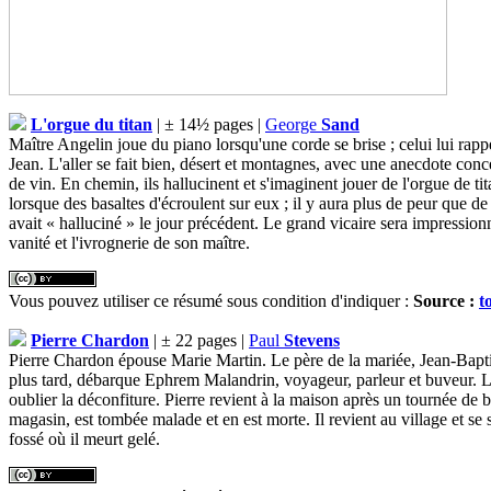
L'orgue du titan
| ± 14½ pages |
George
Sand
Maître Angelin joue du piano lorsqu'une corde se brise ; celui lui rappel
Jean. L'aller se fait bien, désert et montagnes, avec une anecdote conce
de vin. En chemin, ils hallucinent et s'imaginent jouer de l'orgue de ti
lorsque des basaltes d'écroulent sur eux ; il y aura plus de peur que de
avait « halluciné » le jour précédent. Le grand vicaire sera impression
vanité et l'ivrognerie de son maître.
Vous pouvez utiliser ce résumé sous condition d'indiquer :
Source :
t
Pierre Chardon
| ± 22 pages |
Paul
Stevens
Pierre Chardon épouse Marie Martin. Le père de la mariée, Jean-Baptiste
plus tard, débarque Ephrem Malandrin, voyageur, parleur et buveur. Lent
oublier la déconfiture. Pierre revient à la maison après un tournée de 
magasin, est tombée malade et en est morte. Il revient au village et se
fossé où il meurt gelé.