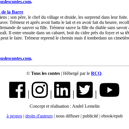
ouslescontes.com
.
 de la Barre
aïens ; son père, le chef du village et druide, les surprend dans leur fuit
t avec Trémeur et après avoir battu le lait et en avoir fait du beurre, reco
demande de sauver sa fille. Trémeur sauve la fille du diable sans savoir à q
paraît. Il entre ensuite dans un cabaret, boit du cidre près du foyer et sa t
t le faire. Trémeur reprend le chemin mais il tombedans un cimetière et sa
ouslescontes.com
.
©
Tous les contes
| Hébergé par le
RCQ
.
|
|
|
|
Concept et réalisation : André Lemelin
à propos
|
droits d'auteurs
| nous diffuser | publicité | ebook/epub