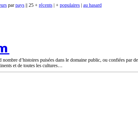
eurs
par
pays
|| 25 +
récents
| +
populaires
|
au hasard
om
nd nombre d’histoires puisées dans le domaine public, ou confiées par d
tinents et de toutes les cultures