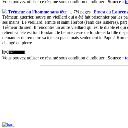
Vous pouvez utiliser ce résumé sous condition d'indiquer :
Source :
t
Trémeur ou l’homme sans tête
| ± 7¼ pages |
Ernest du
Laurens
Trémeur, guerrier, sauve un vieillard qui a été fait prisonnier par les p
ses mains. Le vieillard, ermite et saint Herbot (l'ami des laitières), par
Trémeur du sien. Il rencontre un autre vieillard qui est le diable et qui 
retient sa tête est tout fondant, le beurre cesse de fondre et la fille dis
demander de remettre sa tête en place mais seulement le Pape à Rome peu
changé en pierre...
Vous pouvez utiliser ce résumé sous condition d'indiquer :
Source :
t