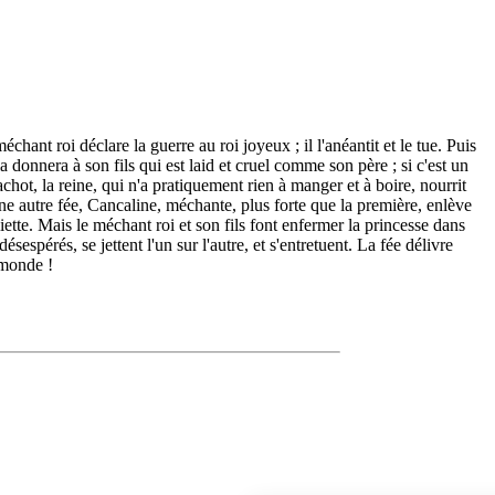
hant roi déclare la guerre au roi joyeux ; il l'anéantit et le tue. Puis
a donnera à son fils qui est laid et cruel comme son père ; si c'est un
achot, la reine, qui n'a pratiquement rien à manger et à boire, nourrit
s une autre fée, Cancaline, méchante, plus forte que la première, enlève
liette. Mais le méchant roi et son fils font enfermer la princesse dans
désespérés, se jettent l'un sur l'autre, et s'entretuent. La fée délivre
 monde !