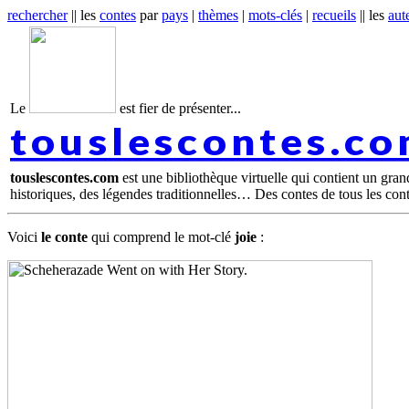
rechercher
|| les
contes
par
pays
|
thèmes
|
mots-clés
|
recueils
|| les
aut
Le
est fier de présenter...
touslescontes.c
touslescontes.com
est une bibliothèque virtuelle qui contient un gra
historiques, des légendes traditionnelles… Des contes de tous les con
Voici
le conte
qui comprend le mot-clé
joie
: