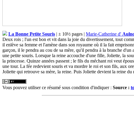
La Bonne Petite Souris
| ± 10½ pages |
Marie-Catherine d'
Auln
Deux rois ; l'un est bon et vit dans la joie du divertissement, tout comm
il enlève sa femme et l'amène dans son royaume où il la fait emprisonner 
garçon, il le pendra au cou de sa mère, qu'il pendra à la branche d'un ar
une petite souris. Lorsque la reine accouche d'une fille, Joliette, la so
la princesse. Quinze années passent ; le fils du méchant roi veut épouser
une tour. La fée redevient souris et va mordre le roi et son fils, aux oreil
Joliette qui retrouve sa mère, la reine. Puis Joliette devient la reine 
Vous pouvez utiliser ce résumé sous condition d'indiquer :
Source :
t