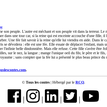
oy
e son peuple. L'autre est méchant et son peuple vit dans la terreur. Le méc
dans une tour car, si la reine qui est enceinte accouche d'une fille, il l
bre. Une fée fait savoir à la reine qu'elle lui viendra en aide. Dans le c
uris se dévoilera : elle est une fée. Elle essaie de déplacer l'enfant, mai
 l'infinie belle dindonnière. Mais elle refuse. Cette fille s'avère être Jo
les, sur le nez, la langue ; mange l'unique oeil du fils; le père et le fils, 
du royaume ; sans compter que la fée lui a présenté le plus beau prince du
ouslescontes.com
.
©
Tous les contes
| Hébergé par le
RCQ
.
|
|
|
|