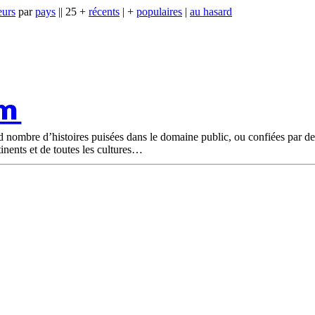
eurs
par
pays
|| 25 +
récents
| +
populaires
|
au hasard
om
nd nombre d’histoires puisées dans le domaine public, ou confiées par d
tinents et de toutes les cultures