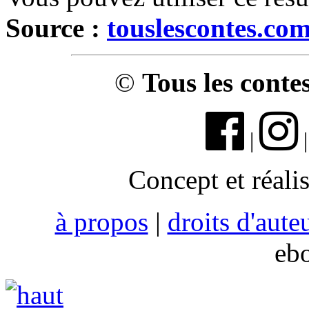
Source :
touslescontes.co
©
Tous les conte
|
Concept et réali
à propos
|
droits d'aute
eb