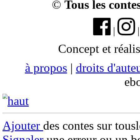
©
Tous les conte
|
Concept et réali
à propos
|
droits d'aute
eb
Ajouter
des contes sur tous
Signaler
une erreur ou un b