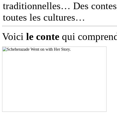
traditionnelles… Des contes 
toutes les cultures
Voici
le conte
qui comprend