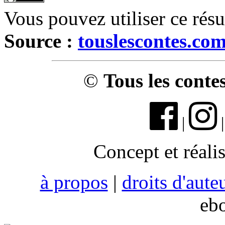
Vous pouvez utiliser ce rés
Source :
touslescontes.co
©
Tous les conte
|
Concept et réali
à propos
|
droits d'aute
eb