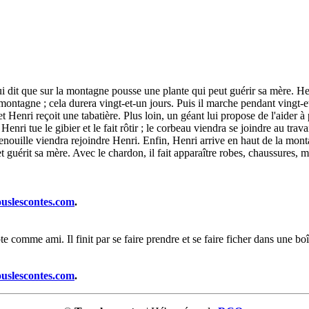
lui dit que sur la montagne pousse une plante qui peut guérir sa mère. He
montagne ; cela durera vingt-et-un jours. Puis il marche pendant vingt-et-u
et Henri reçoit une tabatière. Plus loin, un géant lui propose de l'aider à 
 Henri tue le gibier et le fait rôtir ; le corbeau viendra se joindre au tr
grenouille viendra rejoindre Henri. Enfin, Henri arrive en haut de la mont
t guérit sa mère. Avec le chardon, il fait apparaître robes, chaussures, me
ouslescontes.com
.
pte comme ami. Il finit par se faire prendre et se faire ficher dans une boî
ouslescontes.com
.