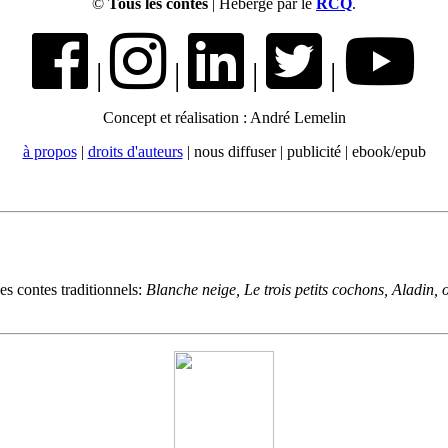
©
Tous les contes
| Hébergé par le
RCQ
.
|
|
|
|
Concept et réalisation : André Lemelin
à propos
|
droits d'auteurs
| nous diffuser | publicité | ebook/epub
es contes traditionnels:
Blanche neige, Le trois petits cochons, Aladin,