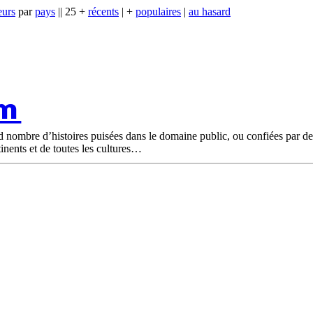
eurs
par
pays
|| 25 +
récents
| +
populaires
|
au hasard
om
nd nombre d’histoires puisées dans le domaine public, ou confiées par d
tinents et de toutes les cultures