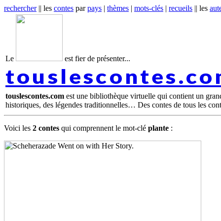
rechercher
|| les
contes
par
pays
|
thèmes
|
mots-clés
|
recueils
|| les
aut
Le
est fier de présenter...
touslescontes.c
touslescontes.com
est une bibliothèque virtuelle qui contient un gra
historiques, des légendes traditionnelles… Des contes de tous les con
Voici les
2 contes
qui comprennent le mot-clé
plante
: