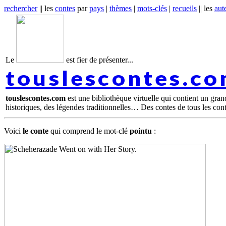
rechercher
|| les
contes
par
pays
|
thèmes
|
mots-clés
|
recueils
|| les
aut
Le
est fier de présenter...
touslescontes.c
touslescontes.com
est une bibliothèque virtuelle qui contient un gra
historiques, des légendes traditionnelles… Des contes de tous les con
Voici
le conte
qui comprend le mot-clé
pointu
: