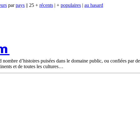
eurs
par
pays
|| 25 +
récents
| +
populaires
|
au hasard
om
nd nombre d’histoires puisées dans le domaine public, ou confiées par d
tinents et de toutes les cultures