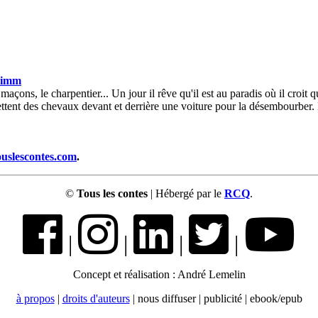
rimm
maçons, le charpentier... Un jour il rêve qu'il est au paradis où il croit 
ttent des chevaux devant et derrière une voiture pour la désembourber. 
ouslescontes.com
.
©
Tous les contes
| Hébergé par le
RCQ
.
|
|
|
|
Concept et réalisation : André Lemelin
à propos
|
droits d'auteurs
| nous diffuser | publicité | ebook/epub