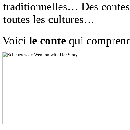
traditionnelles… Des contes 
toutes les cultures
Voici
le conte
qui comprend