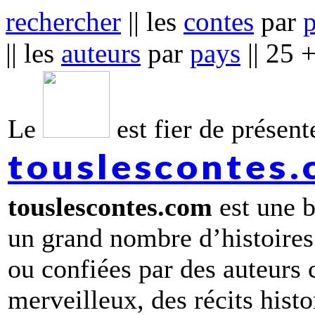
rechercher
|| les
contes
par
|| les
auteurs
par
pays
|| 25 
Le
est fier de présente
touslescontes
touslescontes.com
est une b
un grand nombre d’histoires
ou confiées par des auteurs
merveilleux, des récits hist