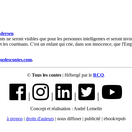
dersen
ts ne seront visibles que pour les personnes intelligentes et seront invisi
t les courtisans. C'est un enfant qui crie, dans son innocence, que l'Em
ouslescontes.com
.
©
Tous les contes
| Hébergé par le
RCQ
.
|
|
|
|
Concept et réalisation : André Lemelin
à propos
|
droits d'auteurs
| nous diffuser | publicité | ebook/epub