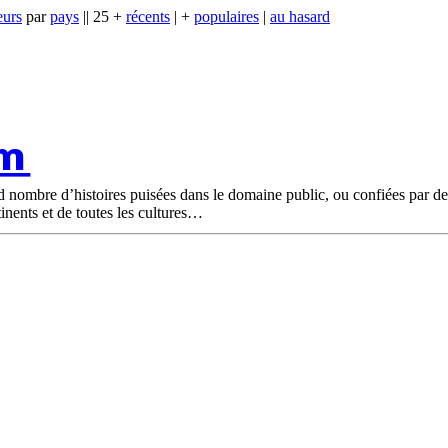
eurs
par
pays
|| 25 +
récents
| +
populaires
|
au hasard
om
nd nombre d’histoires puisées dans le domaine public, ou confiées par d
tinents et de toutes les cultures