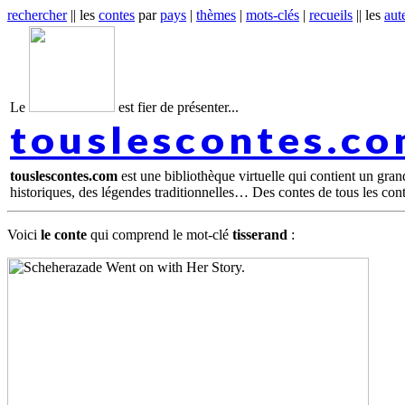
rechercher
|| les
contes
par
pays
|
thèmes
|
mots-clés
|
recueils
|| les
aut
Le
est fier de présenter...
touslescontes.c
touslescontes.com
est une bibliothèque virtuelle qui contient un gra
historiques, des légendes traditionnelles… Des contes de tous les con
Voici
le conte
qui comprend le mot-clé
tisserand
: