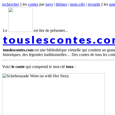
rechercher
|| les
contes
par
pays
|
thèmes
|
mots-clés
|
recueils
|| les
aut
Le
est fier de présenter...
touslescontes.c
touslescontes.com
est une bibliothèque virtuelle qui contient un gra
historiques, des légendes traditionnelles… Des contes de tous les con
Voici
le conte
qui comprend le mot-clé
toux
: