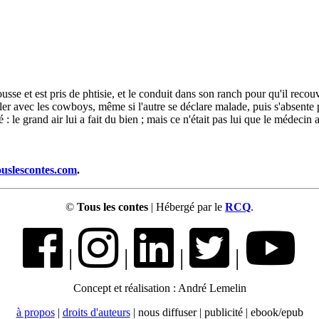
ousse et est pris de phtisie, et le conduit dans son ranch pour qu'il reco
iller avec les cowboys, même si l'autre se déclare malade, puis s'absent
: le grand air lui a fait du bien ; mais ce n'était pas lui que le médecin 
ouslescontes.com
.
©
Tous les contes
| Hébergé par le
RCQ
.
|
|
|
|
Concept et réalisation : André Lemelin
à propos
|
droits d'auteurs
| nous diffuser | publicité | ebook/epub