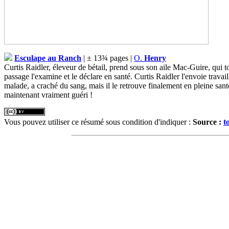
Esculape au Ranch
| ± 13¾ pages |
O.
Henry
Curtis Raidler, éleveur de bétail, prend sous son aile Mac-Guire, qui t
passage l'examine et le déclare en santé. Curtis Raidler l'envoie trava
malade, a craché du sang, mais il le retrouve finalement en pleine santé 
maintenant vraiment guéri !
Vous pouvez utiliser ce résumé sous condition d'indiquer :
Source :
t