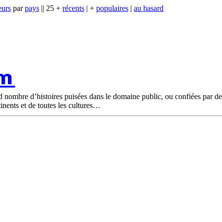
eurs
par
pays
|| 25 +
récents
| +
populaires
|
au hasard
om
nd nombre d’histoires puisées dans le domaine public, ou confiées par d
tinents et de toutes les cultures