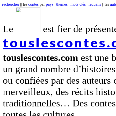
rechercher
|| les
contes
par
pays
|
thèmes
|
mots-clés
|
recueils
|| les
aut
Le
est fier de présente
touslescontes
touslescontes.com
est une b
un grand nombre d’histoires
ou confiées par des auteurs
merveilleux, des récits hist
traditionnelles… Des contes 
toutes les cultures